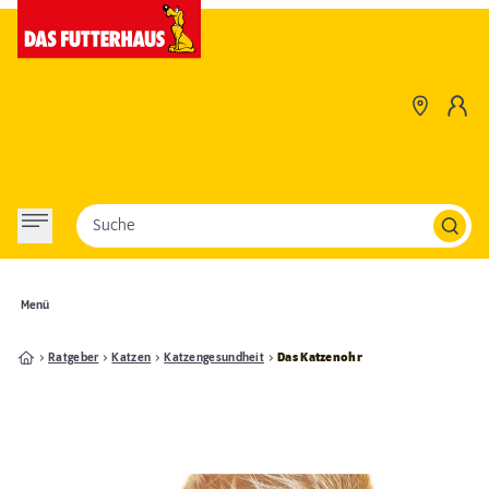
Suche
Menü
Ratgeber
Katzen
Katzengesundheit
Das Katzenohr