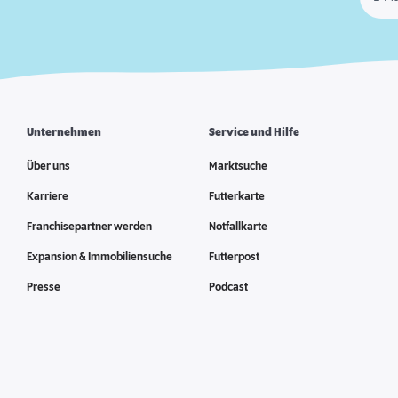
Unternehmen
Service und Hilfe
Über uns
Marktsuche
Karriere
Futterkarte
Franchisepartner werden
Notfallkarte
Expansion & Immobiliensuche
Futterpost
Presse
Podcast