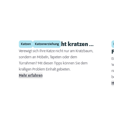
Das sollte sie nicht kratzen ...
Katzen
Katzenerziehung
Verewigt sich Ihre Katze nicht nur am Kratzbaum,
sondern an Möbeln, Tapeten oder dem
E
Türrahmen? Mit diesen Tipps können Sie dem
W
kralligen Problem Einhalt gebieten.
n
Mehr erfahren
b
o
M
G
r
l
“
.