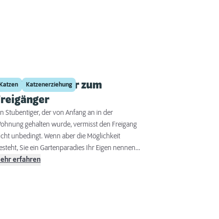
Vom Stubentiger zum
Katzen
Katzenerziehung
Freigänger
in Stubentiger, der von Anfang an in der
ohnung gehalten wurde, vermisst den Freigang
icht unbedingt. Wenn aber die Möglichkeit
esteht, Sie ein Gartenparadies Ihr Eigen nennen
der in Ihrer Wohngegend nicht allzu viele
ehr erfahren
efahren für Ihre Katze lauern, können Sie Ihr Tier
angsam an einen geregelten Freigang gewöhnen.