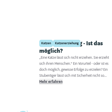
Katzenerziehung - Ist das
Katzen
Katzenerziehung
möglich?
„Eine Katze lässt sich nicht erziehen. Sie erzieht
sich ihren Menschen.“ Ein Vorurteil - oder ist es
doch möglich, gewisse Erfolge zu erzielen? Ein
Stubentiger lässt sich mit Sicherheit nicht so
einfach erziehen wie ein Hund. Für ein paar
Mehr erfahren
einfache Regeln, die das Zusammenleben von
Miez und Mensch angenehm gestalten, ist sie abe
durchaus zugänglich. Während der „Ausbildung
einer Samtpfote sind viel Konsequenz, ein langer
Atem und vor allem ganz viel Geduld erforderlich