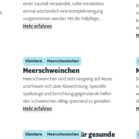
einen Saustall verwandelt, sollte mindestens
D
e
einmal wöchentlich eine Komplettreinigung
l.
n
e
vorgenommen werden. Mit der Fellpflege
k
d
hingegen sollte man eher zurückhaltend sein, um
Mehr erfahren
e
n
den Tieren unnötigen Stress zu ersparen.
E
M
I
H
f
u
E
u
S
Spielspaß für
Kleintiere
Meerschweinchen
b
a
Meerschweinchen
e
H
B
Meerschweinchen sind stets neugierig auf Neues
D
n
M
und freuen sich über Abwechslung. Spezielle
i
u
Spielzeuge und Einrichtungsgegenstände helfen
w
den Schweinchen-Alltag spannend zu gestalten.
d
Mehr erfahren
M
Ernährungstipps für gesunde
Kleintiere
Meerschweinchen