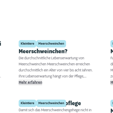
i
Wie alt werden
Kleintiere
Meerschweinchen
Meerschweinchen?
Die durchschnittliche Lebenserwartung von
F
Meerschweinchen Meerschweinchen erreichen
d
durchschnittlich ein Alter von vier bis acht Jahren.
M
en
Ihre Lebenserwartung hängt von der Pflege,
z
Ernährung und den Haltungsbedingungen ab. Eine
Mehr erfahren
A
M
optimale Pflege umfasst regelmäßige tierärztliche
s
t
Kontrollen und eine Vitamin C-reiche Ernährung.
M
Zudem fördert eine artgerechte Haltung mit
s
Meerschweinchenpflege
Kleintiere
Meerschweinchen
ausreichend Bewegung und sozialen Kontakten
z
Damit sich das Meerschweinchengehege nicht in
zu anderen Meerschweinchen ihr Wohlbefinden.
a