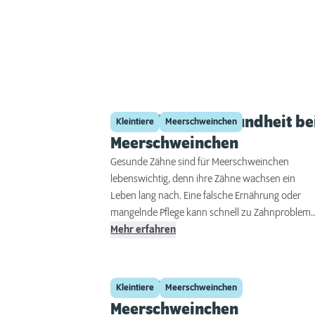
Zahnpflege & -gesundheit be
Kleintiere
Meerschweinchen
Meerschweinchen
Gesunde Zähne sind für Meerschweinchen
lebenswichtig, denn ihre Zähne wachsen ein
Leben lang nach. Eine falsche Ernährung oder
mangelnde Pflege kann schnell zu Zahnproblem
führen, die Schmerzen und ernsthafte
Mehr erfahren
Gesundheitsprobleme verursachen. In diesem
Ratgeber erfahren Sie, wie Sie die Zahngesundhei
Ihres Meerschweinchens optimal unterstützen,
Frischfutter für
Kleintiere
Meerschweinchen
welche Anzeichen auf Zahnprobleme hindeuten
Meerschweinchen
und was im Ernstfall zu tun ist.