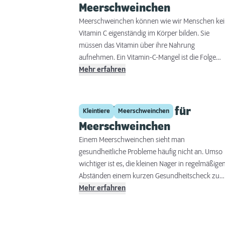
Meerschweinchen
Meerschweinchen können wie wir Menschen ke
Vitamin C eigenständig im Körper bilden. Sie
müssen das Vitamin über ihre Nahrung
aufnehmen. Ein Vitamin-C-Mangel ist die Folge
eines Ernährungsfehlers und hat schwerwiegend
Mehr erfahren
gesundheitliche Folgen. Gemessen an ihrer
Körpergröße brauchen Meerlis mit einer Menge
von 10 bis 20 mg verhältnismäßig viel Vitamin C.
Gesundheitscheck für
Kleintiere
Meerschweinchen
Trächtige Weibchen und Jungtiere können sogar
Meerschweinchen
einen erhöhten Bedarf von bis zu 30 mg pro Tag
Einem Meerschweinchen sieht man
haben. Ihren Vitamin-C-Bedarf können
gesundheitliche Probleme häufig nicht an. Umso
Meerschweinchen normalerweise über eine
wichtiger ist es, die kleinen Nager in regelmäßige
ausgewogene vitaminreiche Nahrung decken.
Abständen einem kurzen Gesundheitscheck zu
Frisches Gemüse, Kräuter, Gräser und kleine
unterziehen. Tierärztin Dr. Regine Rottmayer zu
Mehr erfahren
Mengen Obst versorgen die Tiere mit ausreichen
den wichtigsten Untersuchungspunkten.
Vitaminen und Mineralien. Im Winter kann auf
Gewächshausgemüse zurückgegriffen werden.