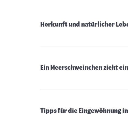
Vitamin-C-Spitzenreiter in der kalten Jahreszeit
sind Paprika, Brokkoli, Grünkohl und Stielmus,
eine besondere Form der Speiserübe. Ebenso
eignen sich Steckrüben, Petersilie, Fenchel und
Herkunft und natürlicher Le
Kohlrabiblätter, um den Vitaminhaushalt
aufzufüllen.
Ein Meerschweinchen zieht ein
Tipps für die Eingewöhnung i