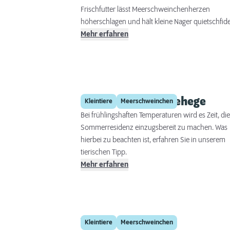
Frischfutter lässt Meerschweinchenherzen
höherschlagen und hält kleine Nager quietschfide
Mehr erfahren
Umzug ins Außengehege
Kleintiere
Meerschweinchen
Bei frühlingshaften Temperaturen wird es Zeit, di
Sommerresidenz einzugsbereit zu machen. Was
hierbei zu beachten ist, erfahren Sie in unserem
tierischen Tipp.
Mehr erfahren
Vitamin C für
Kleintiere
Meerschweinchen