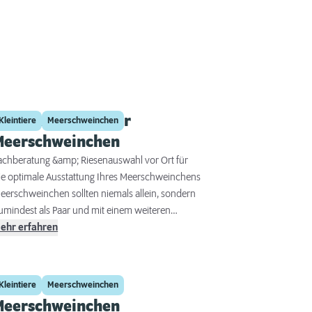
Erstausstattung für
Kleintiere
Meerschweinchen
Meerschweinchen
achberatung &amp; Riesenauswahl vor Ort für
ie optimale Ausstattung Ihres Meerschweinchens
eerschweinchen sollten niemals allein, sondern
umindest als Paar und mit einem weiteren
rtgenossen gehalten werden. Kaninchen eignen
ehr erfahren
ich nicht als Lebenspartner für
eerschweinchen. Diese beiden Tierarten
prechen nicht die gleiche Sprache und haben
Krallenpflege für
Kleintiere
Meerschweinchen
udem unterschiedliche Ansprüche an ihre
Meerschweinchen
rtgerechte Haltung. Um Ihren Meerschweinchen