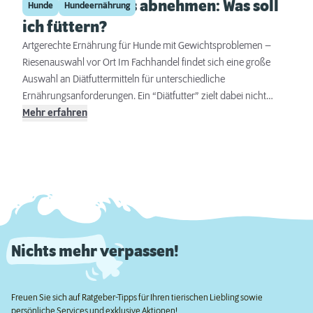
Mein Hund muss abnehmen: Was soll
Hunde
Hundeernährung
ich füttern?
Artgerechte Ernährung für Hunde mit Gewichtsproblemen –
Riesenauswahl vor Ort Im Fachhandel findet sich eine große
Auswahl an Diätfuttermitteln für unterschiedliche
Ernährungsanforderungen. Ein “Diätfutter” zielt dabei nicht
ausschließlich auf die Reduzierung des Gewichts bei Tieren,
Mehr erfahren
sondern bedient vor allem spezielle Ernährungsbedürfnisse
eines erkrankten Tieres.
Nichts mehr verpassen!
Freuen Sie sich auf Ratgeber-Tipps für Ihren tierischen Liebling sowie
persönliche Services und exklusive Aktionen!