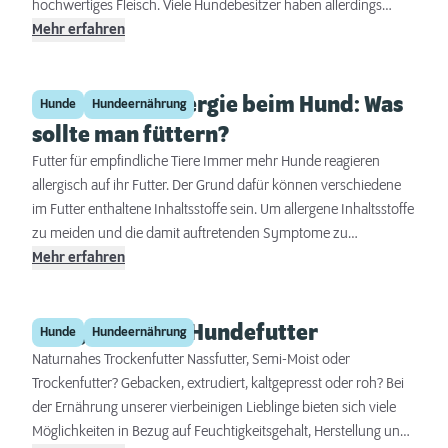
hochwertiges Fleisch. Viele Hundebesitzer haben allerdings
häufig nicht die Möglichkeit, frisches Fleisch direkt beim Erzeuger
Mehr erfahren
zu kaufen und greifen daher zu Frostfutter. Frostfleisch für den
Hund ist eine gesunde Alternative zu frischem Fleisch: Länger
Futtermittelallergie beim Hund: Was
haltbar, praktisch portioniert und in vielen verschiedenen Sorten
Hunde
Hundeernährung
erhältlich.
sollte man füttern?
Futter für empfindliche Tiere Immer mehr Hunde reagieren
allergisch auf ihr Futter. Der Grund dafür können verschiedene
im Futter enthaltene Inhaltsstoffe sein. Um allergene Inhaltsstoffe
zu meiden und die damit auftretenden Symptome zu
unterbinden, bietet es sich an, hypoallergenes Hundefutter zu
Mehr erfahren
füttern.
Kaltgepresstes Hundefutter
Hunde
Hundeernährung
Naturnahes Trockenfutter Nassfutter, Semi-Moist oder
Trockenfutter? Gebacken, extrudiert, kaltgepresst oder roh? Bei
der Ernährung unserer vierbeinigen Lieblinge bieten sich viele
Möglichkeiten in Bezug auf Feuchtigkeitsgehalt, Herstellung und