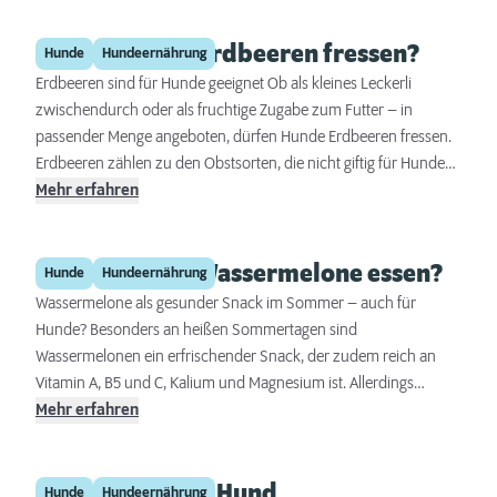
Dürfen Hunde Erdbeeren fressen?
Hunde
Hundeernährung
Erdbeeren sind für Hunde geeignet Ob als kleines Leckerli
zwischendurch oder als fruchtige Zugabe zum Futter – in
passender Menge angeboten, dürfen Hunde Erdbeeren fressen.
Erdbeeren zählen zu den Obstsorten, die nicht giftig für Hunde
sind, sondern viele Fellnasen gut vertragen. Die Frucht ist mild
Mehr erfahren
und süß im Geschmack, leicht bekömmlich und bringt eine
angenehme Abwechslung in die Hundeernährung. Dank ihres
Dürfen Hunde Wassermelone essen?
hohen Wasseranteils sind leicht gekühlte Erdbeeren besonders
Hunde
Hundeernährung
an warmen Tagen zudem eine willkommene Erfrischung im Napf.
Wassermelone als gesunder Snack im Sommer – auch für
Hunde? Besonders an heißen Sommertagen sind
Wassermelonen ein erfrischender Snack, der zudem reich an
Vitamin A, B5 und C, Kalium und Magnesium ist. Allerdings
enthält das Fruchtfleisch der Wassermelone Zucker. Dürfen
Mehr erfahren
Wassermelonen auch im Napf unserer Vierbeiner landen?Ja,
auch Hunde dürfen von der Wassermelone naschen -
Grillen mit dem Hund
vorausgesetzt, die saftigen Happen werden richtig gefüttert.
Hunde
Hundeernährung