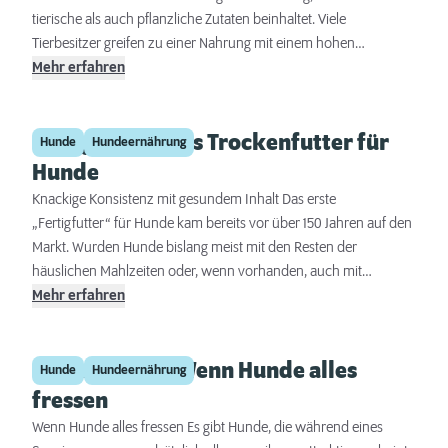
tierische als auch pflanzliche Zutaten beinhaltet. Viele
Tierbesitzer greifen zu einer Nahrung mit einem hohen
Fleischanteil, im Sinne einer individuellen, besseren
Mehr erfahren
Verträglichkeit, aufgrund eines sensiblen Hundemagens, einer
höheren Akzeptanz oder auch einer größeren Naturnähe.
Ofengebackenes Trockenfutter für
Hunde
Hundeernährung
Hunde
Knackige Konsistenz mit gesundem Inhalt Das erste
„Fertigfutter“ für Hunde kam bereits vor über 150 Jahren auf den
Markt. Wurden Hunde bislang meist mit den Resten der
häuslichen Mahlzeiten oder, wenn vorhanden, auch mit
Knochen und Fleischresten ernährt, konnten Hundehalter nun
Mehr erfahren
auf ein im Ofen gebackenes Futter zurückgreifen, das aus
speziell auf den Hund abgestimmten Rohstoffen
Schlingsucht - Wenn Hunde alles
zusammengestellt, handlich portioniert und zudem auch noch
Hunde
Hundeernährung
über eine längere Zeit haltbar war.
fressen
Wenn Hunde alles fressen Es gibt Hunde, die während eines