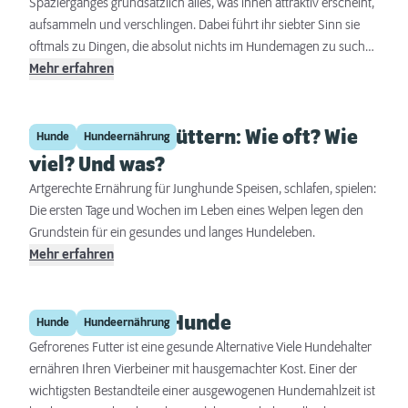
Spazierganges grundsätzlich alles, was ihnen attraktiv erscheint,
aufsammeln und verschlingen. Dabei führt ihr siebter Sinn sie
oftmals zu Dingen, die absolut nichts im Hundemagen zu suchen
haben. Hundetrainerin Maren Grote über den Umgang mit
Mehr erfahren
Allesfressern auf vier Beinen.
Welpen richtig füttern: Wie oft? Wie
Hunde
Hundeernährung
viel? Und was?
Artgerechte Ernährung für Junghunde Speisen, schlafen, spielen:
Die ersten Tage und Wochen im Leben eines Welpen legen den
Grundstein für ein gesundes und langes Hundeleben.
Mehr erfahren
Frostfutter für Hunde
Hunde
Hundeernährung
Gefrorenes Futter ist eine gesunde Alternative Viele Hundehalter
ernähren Ihren Vierbeiner mit hausgemachter Kost. Einer der
wichtigsten Bestandteile einer ausgewogenen Hundemahlzeit ist