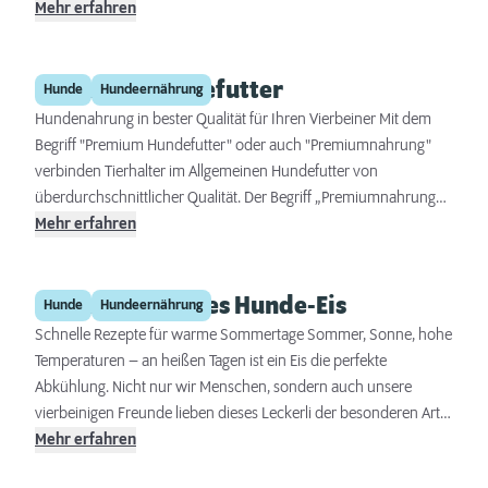
Zusammensetzung. Was zeichnet kaltgepresstes Hundefutter
Mehr erfahren
aus? Worin unterscheiden sich kaltgepresstes und extrudiertes
Hundefutter? Sollte bei der Umstellung auf diese Hundenahrung
Premium Hundefutter
etwas beachtet werden?
Hunde
Hundeernährung
Hundenahrung in bester Qualität für Ihren Vierbeiner Mit dem
Begriff "Premium Hundefutter" oder auch "Premiumnahrung"
verbinden Tierhalter im Allgemeinen Hundefutter von
überdurchschnittlicher Qualität. Der Begriff „Premiumnahrung“
ist, trotz seiner weit verbreiteten Nutzung, gesetzlich nicht
Mehr erfahren
definiert.
Selbst gemachtes Hunde-Eis
Hunde
Hundeernährung
Schnelle Rezepte für warme Sommertage Sommer, Sonne, hohe
Temperaturen – an heißen Tagen ist ein Eis die perfekte
Abkühlung. Nicht nur wir Menschen, sondern auch unsere
vierbeinigen Freunde lieben dieses Leckerli der besonderen Art.
Schokoladeneis und Co. sind natürlich viel zu süß und nicht
Mehr erfahren
geeignet, aber zu Hause können Sie schnell und einfach eine