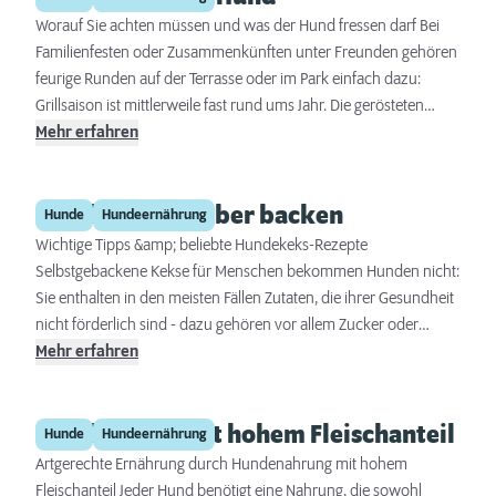
Worauf Sie achten müssen und was der Hund fressen darf Bei
Familienfesten oder Zusammenkünften unter Freunden gehören
feurige Runden auf der Terrasse oder im Park einfach dazu:
Grillsaison ist mittlerweile fast rund ums Jahr. Die gerösteten
Köstlichkeiten und deren Beilagen sind allerdings nichts für den
Mehr erfahren
Hundemagen!
Hundekekse selber backen
Hunde
Hundeernährung
Wichtige Tipps &amp; beliebte Hundekeks-Rezepte
Selbstgebackene Kekse für Menschen bekommen Hunden nicht:
Sie enthalten in den meisten Fällen Zutaten, die ihrer Gesundheit
nicht förderlich sind - dazu gehören vor allem Zucker oder
Zuckerersatzstoffe, die für den Hundemagen absolut tabu sind.
Mehr erfahren
Wenn Sie Ihren Hund trotzdem mit köstlichem Gebäck
verwöhnen möchten, können Sie mit hausgemachten,
Hundefutter mit hohem Fleischanteil
hundegerechten Leckerbissen bei Ihrem vierbeinigen Freund
Hunde
Hundeernährung
punkten.
Artgerechte Ernährung durch Hundenahrung mit hohem
Fleischanteil Jeder Hund benötigt eine Nahrung, die sowohl