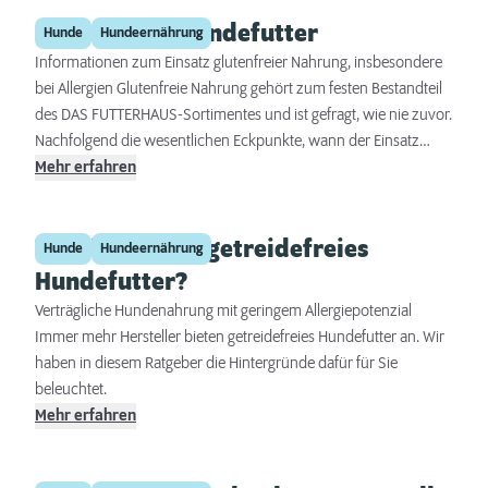
kühle Eis-Erfrischung für Ihren Hund selbst herstellen.
Glutenfreies Hundefutter
Hunde
Hundeernährung
Informationen zum Einsatz glutenfreier Nahrung, insbesondere
bei Allergien Glutenfreie Nahrung gehört zum festen Bestandteil
des DAS FUTTERHAUS-Sortimentes und ist gefragt, wie nie zuvor.
Nachfolgend die wesentlichen Eckpunkte, wann der Einsatz
glutenfreier Nahrung sinnvoll sein kann:
Mehr erfahren
Wie sinnvoll ist getreidefreies
Hunde
Hundeernährung
Hundefutter?
Verträgliche Hundenahrung mit geringem Allergiepotenzial
Immer mehr Hersteller bieten getreidefreies Hundefutter an. Wir
haben in diesem Ratgeber die Hintergründe dafür für Sie
beleuchtet.
Mehr erfahren