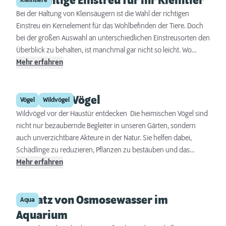
Die richtige Einstreu für Ihr Kleintier
Kleintiere
Bei der Haltung von Kleinsäugern ist die Wahl der richtigen
Einstreu ein Kernelement für das Wohlbefinden der Tiere. Doch
bei der großen Auswahl an unterschiedlichen Einstreusorten den
Überblick zu behalten, ist manchmal gar nicht so leicht. Wo
liegen die Vor- und Nachteile der verschiedenen Materialien?
Mehr erfahren
Und welche Eigenschaften der Streu sind für welches Kleintier
am besten?
Heimische Vögel
Vögel
Wildvögel
Wildvögel vor der Haustür entdecken Die heimischen Vögel sind
nicht nur bezaubernde Begleiter in unseren Gärten, sondern
auch unverzichtbare Akteure in der Natur. Sie helfen dabei,
Schädlinge zu reduzieren, Pflanzen zu bestäuben und das
ökologische Gleichgewicht zu erhalten. Wer die gefiederten
Mehr erfahren
Nachbarn besser kennt, kann nicht nur ihre faszinierende Vielfalt
entdecken, sondern auch gezielt dazu beitragen, ihren
Einsatz von Osmosewasser im
Lebensraum zu schützen. Entdecken Sie die Welt der
Aqua
heimischen Vögel und erfahren Sie, wie Sie Ihren Garten zu
Aquarium
einem echten Vogelparadies machen können!