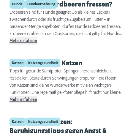
Dürfen Hunde Erdbeeren fressen?
schlimmstenfalls einwachsen. Das erhöhte Verletzungsrisiko ist
Hunde
Hundeernährung
ebenfalls nicht zu unterschätzen – lange Krallen können leichter
Erdbeeren sind für Hunde geeignet Ob als kleines Leckerli
brechen oder einreißen, was zu schmerzhaften Blutungen und
zwischendurch oder als fruchtige Zugabe zum Futter – in
Infektionen führen kann. Ein regelmäßiges Kürzen der Krallen ist
passender Menge angeboten, dürfen Hunde Erdbeeren fressen.
daher unerlässlich, um die Krallen auf einer gesunden Länge zu
Erdbeeren zählen zu den Obstsorten, die nicht giftig für Hunde
halten und gesundheitliche Probleme zu vermeiden.
sind, sondern viele Fellnasen gut vertragen. Die Frucht ist mild
Mehr erfahren
und süß im Geschmack, leicht bekömmlich und bringt eine
angenehme Abwechslung in die Hundeernährung. Dank ihres
Pfotenpflege bei Katzen
hohen Wasseranteils sind leicht gekühlte Erdbeeren besonders
Katzen
Katzengesundheit
an warmen Tagen zudem eine willkommene Erfrischung im Napf.
Tipps für gesunde Samtpfoten Springen, heranschleichen,
festkrallen, Beute durch Schwingungen erspüren - die Pfoten
von Katzen sind kleine Wunderwerke mit vielen wichtigen
Funktionen. Eine regelmäßige Pfotenpflege hilft nicht nur, kleine
Probleme frühzeitig zu erkennen und zu behandeln. Sie trägt
Mehr erfahren
auch dazu bei, dass Ihre Katze sich rundum wohlfühlt und jeden
ihrer Schritte mit Leichtigkeit genießen kann – egal, ob auf dem
Silvester mit Katzen:
Kratzbaum, auf der Couch oder draußen im Garten.
Katzen
Katzengesundheit
Beruhigungstipps gegen Angst &