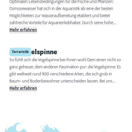
Optimalen Lebensbedingungen für die Fische und Pflanzen:
Osmosewasser hat sich in der Aquaristik als eine der besten
Möglichkeiten zur Wasseraufbereitung etabliert und bietet
zahlreiche Vorteile für Aquarienliebhaber. Durch seine hohe
Reinheit ist es nahezu frei von jeglichen Schadstoffen, so dass
Mehr erfahren
durch die Zugabe von Osmosewasser zum Aquarienwasser die
Wasserqualität kontrolliert verbessert und stabilisiert werden
Die Vogelspinne
kann.
Terraristik
So fühlt sich die Vogelspinne bei Ihnen wohl Dem einen nicht so
ganz geheuer, dem anderen Faszination pur: die Vogelspinne. Es
gibt weltweit rund 900 verschiedene Arten, die sich grob in
Baum- und Bodenbewohner unterscheiden lassen. Bei uns
erfahren Sie mehr über die Herkunft, Ernährung und
Mehr erfahren
Lebenserwartung von Vogelspinnen. Zudem stellen wir Ihnen
drei der beliebtesten Vogelspinnenarten vor und erklären, wobei
Sie beim Einrichten des Terrariums achten sollten.