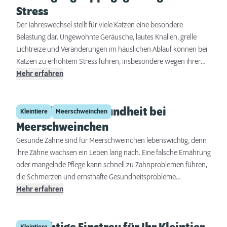
Stress
Der Jahreswechsel stellt für viele Katzen eine besondere
Belastung dar. Ungewohnte Geräusche, lautes Knallen, grelle
Lichtreize und Veränderungen im häuslichen Ablauf können bei
Katzen zu erhöhtem Stress führen, insbesondere wegen ihrer
besonders feinen Sinne. Um Angst und Stress
Mehr erfahren
entgegenzuwirken, sind einige Vorkehrungen nötig. Was können
Sie tun, damit die Belastung für Katzen um Silvester herum so
Zahnpflege & -gesundheit bei
gering wie möglich ist? Das verrät dieser Ratgeber zur
Kleintiere
Meerschweinchen
Katzengesundheit.
Meerschweinchen
Gesunde Zähne sind für Meerschweinchen lebenswichtig, denn
ihre Zähne wachsen ein Leben lang nach. Eine falsche Ernährung
oder mangelnde Pflege kann schnell zu Zahnproblemen führen,
die Schmerzen und ernsthafte Gesundheitsprobleme
verursachen. In diesem Ratgeber erfahren Sie, wie Sie die
Mehr erfahren
Zahngesundheit Ihres Meerschweinchens optimal unterstützen,
welche Anzeichen auf Zahnprobleme hindeuten und was im
Ernstfall zu tun ist.