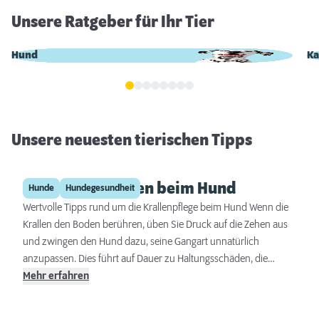
Unsere Ratgeber für Ihr Tier
Hund
Ka
Unsere neuesten tierischen Tipps
Krallen schneiden beim Hund
Hunde
Hundegesundheit
Wertvolle Tipps rund um die Krallenpflege beim Hund Wenn die
Krallen den Boden berühren, üben Sie Druck auf die Zehen aus
und zwingen den Hund dazu, seine Gangart unnatürlich
anzupassen. Dies führt auf Dauer zu Haltungsschäden, die
Gelenk- und Rückenprobleme nach sich ziehen können. Zudem
Mehr erfahren
verursachen überlange Krallen oft Schmerzen beim Laufen, da
sie in die empfindlichen Pfotenballen drücken oder sich