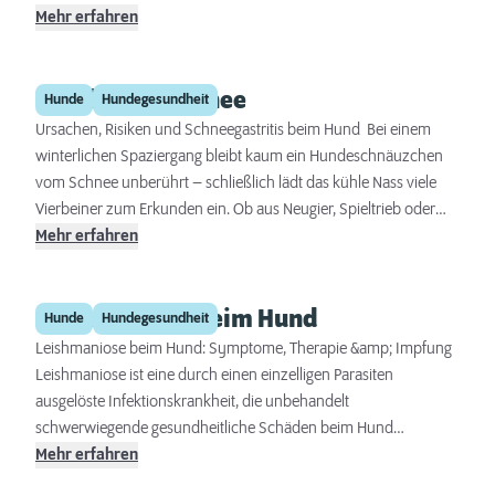
Impfstoffen aus und die Tierärzteschaft richtet sich nach deren
ernsthafte Gesundheitsprobleme hinweisen. Wer die Gründe für
Mehr erfahren
Empfehlungen. Der Nutzen von Impfungen zur Prävention von
das Zittern beim Hund kennt, kann dieses entsprechend
schweren und potenziell tödlichen Krankheiten bei Hunden ist in
einschätzen und entsprechend reagieren. Welche Arten des
jedem Falle unbestritten.
Hund frisst Schnee
Zitterns gibt es? Was sind häufige Ursachen? Wann deutet das
Hunde
Hundegesundheit
Zittern auf eine gesundheitliche Gefährdung hin?
Ursachen, Risiken und Schneegastritis beim Hund Bei einem
winterlichen Spaziergang bleibt kaum ein Hundeschnäuzchen
vom Schnee unberührt – schließlich lädt das kühle Nass viele
Vierbeiner zum Erkunden ein. Ob aus Neugier, Spieltrieb oder
einfach zur Erfrischung: Das Schneefressen ist für viele Hunde
Mehr erfahren
nicht unüblich. Das kalte Vergnügen birgt aber auch Risiken.
Verschmutzter Schnee und Streusalz können bei empfindlichen
Leishmaniose beim Hund
Hundemägen schnell zu Magenproblemen wie der sogenannten
Hunde
Hundegesundheit
Schneegastritis führen.
Leishmaniose beim Hund: Symptome, Therapie &amp; Impfung
Leishmaniose ist eine durch einen einzelligen Parasiten
ausgelöste Infektionskrankheit, die unbehandelt
schwerwiegende gesundheitliche Schäden beim Hund
verursacht und ohne Therapie tödlich verlaufen kann. Auch
Mehr erfahren
wenn eine Therapie bei frühzeitiger Behandlung und