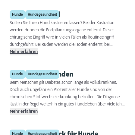
Kastration Hund
Hunde
Hundegesundheit
Sollten Sie Ihren Hund kastrieren lassen? Bei der Kastration
werden Hunden die Fortpflanzungsorgane entfernt. Dieser
chirurgische Eingriff wird in vielen Fällen als Routineeingriff
durchgeführt. Bei Rüden werden die Hoden entfernt, bei
Hündinnen werden die Eierstöcke, manchmal auch die
Mehr erfahren
Gebärmutter, entfernt. Dadurch bleibt bei ihnen auch die Blutung
während der Läufigkeit aus. In unserem Artikel werden Sie über
Diabetes bei Hunden
die verschiedenen Arten der Kastration sowie über alle Vor- und
Hunde
Hundegesundheit
Nachteile informiert.
Beim Menschen gilt Diabetes schon lange als Volkskrankheit.
Doch auch ungefähr ein Prozent aller Hunde sind von der
chronischen Stoffwechselerkrankung betroffen. Die Diagnose
lässt in der Regel weiterhin ein gutes Hundeleben über viele Jahre
zu – allerdings brauchen erkrankte Tiere die intensive
Mehr erfahren
Unterstützung von Herrchen oder Frauchen. Zu Ursachen,
Symptome und Behandlungsformen.
Gesundheitscheck für Hunde
Hunde
Hundegesundheit