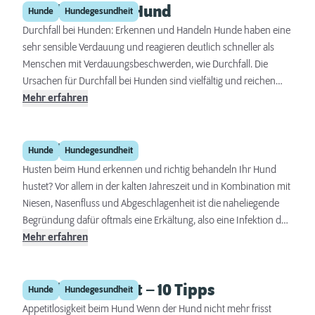
Durchfall beim Hund
kundtun. Was zu tun ist, wenn ein Stachel zum Einsatz kam und
Hunde
Hundegesundheit
wie Sie Insektenstichen vorbeugen können, erfahren Sie in
Durchfall bei Hunden: Erkennen und Handeln Hunde haben eine
diesem Artikel.
sehr sensible Verdauung und reagieren deutlich schneller als
Menschen mit Verdauungsbeschwerden, wie Durchfall. Die
Ursachen für Durchfall bei Hunden sind vielfältig und reichen
von einfachen, banalen Aspekten, wie einer Fütterung zu großer
Mehr erfahren
Tagesrationen bis hin zu ernsthaften Erkrankungen. Wer Kenntnis
darüber hat, was Durchfall beim Hund auslöst, der kann seinen
Hund hustet
treuen Vierbeiner vor unnötigen Beschwerden schützen. Doch
Hunde
Hundegesundheit
nicht jeder Durchfall lässt sich verhindern: Was hilft und wann
Husten beim Hund erkennen und richtig behandeln Ihr Hund
muss das kranke Tier unbedingt zum Tierarzt?
hustet? Vor allem in der kalten Jahreszeit und in Kombination mit
Niesen, Nasenfluss und Abgeschlagenheit ist die naheliegende
Begründung dafür oftmals eine Erkältung, also eine Infektion der
oberen Atemwege des Hundes. Darüber hinaus gibt es jedoch
Mehr erfahren
noch eine Vielzahl weiterer Gründe für Husten beim Hund.
Welche die häufigsten Ursachen sind und wie die verschiedenen
Hund frisst nicht – 10 Tipps
Symptome und Behandlungsmethoden von Husten beim Hund
Hunde
Hundegesundheit
aussehen, verraten wir Ihnen jetzt.
Appetitlosigkeit beim Hund Wenn der Hund nicht mehr frisst