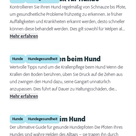
Kontrollieren Sie Ihren Hund regelmäßig von Schnauze bis Pfote,
um gesundheitliche Probleme frühzeitig zu erkennen. Je früher
Auffälligkeiten und Krankheiten erkannt werden, desto schneller
können diese behandelt werden. Dies gilt sowohl für Welpen als
auch bei älteren Hunden. Wir empfehlen eine regelmäßige,
Mehr erfahren
wöchentliche Vorsorge von zu Hause sowie einen jährlichen
Gesundheitscheck beim Tierarzt inkl. Auffrischungsimpfungen.
Krallen schneiden beim Hund
Hunde
Hundegesundheit
Wertvolle Tipps rund um die Krallenpflege beim Hund Wenn die
Krallen den Boden berühren, üben Sie Druck auf die Zehen aus
und zwingen den Hund dazu, seine Gangart unnatürlich
anzupassen. Dies führt auf Dauer zu Haltungsschäden, die
Gelenk- und Rückenprobleme nach sich ziehen können. Zudem
Mehr erfahren
verursachen überlange Krallen oft Schmerzen beim Laufen, da
sie in die empfindlichen Pfotenballen drücken oder sich
Pfotenpflege beim Hund
schlimmstenfalls einwachsen. Das erhöhte Verletzungsrisiko ist
Hunde
Hundegesundheit
ebenfalls nicht zu unterschätzen – lange Krallen können leichter
Der ultimative Guide für gesunde Hundepfoten Die Pfoten Ihres
brechen oder einreißen, was zu schmerzhaften Blutungen und
Hundes sind wahre Helden des Alltags – sie tragen ihn durch