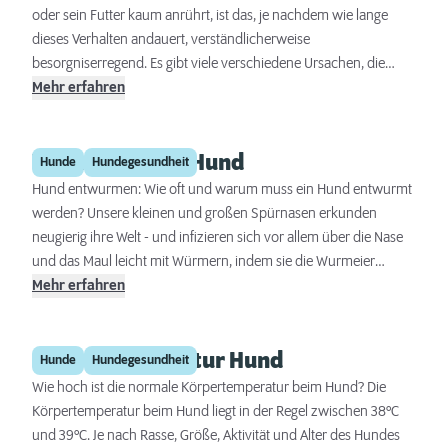
oder sein Futter kaum anrührt, ist das, je nachdem wie lange
dieses Verhalten andauert, verständlicherweise
besorgniserregend. Es gibt viele verschiedene Ursachen, die
Gründe für die Appetitlosigkeit sein können. Was hinter der
Mehr erfahren
Appetitlosigkeit eines Vierbeiners stecken kann und was Sie tun
können, wenn Ihr Hund nicht mehr frisst, erfahren Sie hier.
Wurmkur beim Hund
Hunde
Hundegesundheit
Hund entwurmen: Wie oft und warum muss ein Hund entwurmt
werden? Unsere kleinen und großen Spürnasen erkunden
neugierig ihre Welt - und infizieren sich vor allem über die Nase
und das Maul leicht mit Würmern, indem sie die Wurmeier
aufnehmen. Um einen Wurmbefall schnell in den Griff zu
Mehr erfahren
bekommen, ist das Mittel der Wahl die Wurmkur. Doch wie oft
sollten Sie Ihren Hund entwurmen und welche Wurmkur schützt
Körpertemperatur Hund
Ihren Vierbeiner am besten vor einem Wurmbefall?
Hunde
Hundegesundheit
Wie hoch ist die normale Körpertemperatur beim Hund? Die
Körpertemperatur beim Hund liegt in der Regel zwischen 38°C
und 39°C. Je nach Rasse, Größe, Aktivität und Alter des Hundes