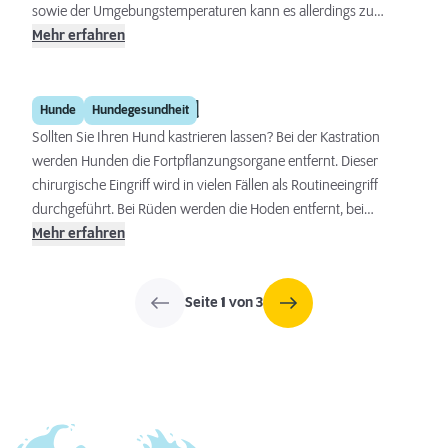
sowie der Umgebungstemperaturen kann es allerdings zu
Schwankungen kommen. Hier erfahren Sie alles über eine
Mehr erfahren
erhöhte oder zu niedrige Körpertemperatur, wie Sie Fieber
messen und senken können und welche Symptome Sie kennen
Kastration Hund
sollten.
Hunde
Hundegesundheit
Sollten Sie Ihren Hund kastrieren lassen? Bei der Kastration
werden Hunden die Fortpflanzungsorgane entfernt. Dieser
chirurgische Eingriff wird in vielen Fällen als Routineeingriff
durchgeführt. Bei Rüden werden die Hoden entfernt, bei
Hündinnen werden die Eierstöcke, manchmal auch die
Mehr erfahren
Gebärmutter, entfernt. Dadurch bleibt bei ihnen auch die Blutung
während der Läufigkeit aus. In unserem Artikel werden Sie über
Seite
1
von 3
die verschiedenen Arten der Kastration sowie über alle Vor- und
Nachteile informiert.