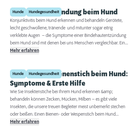
Diagnosestellung möglich ist, so ist die Vorbeugung der Infektion
Bindehautentzündung beim Hund
entscheidend! Es gibt verschiedene Möglichkeiten einer
Hunde
Hundegesundheit
effektiven Prävention, u.a. eine Impfung.
Konjunktivitis beim Hund erkennen und behandeln Gerötete,
leicht geschwollene, tränende und mitunter sogar eitrig
verklebte Augen – die Symptome einer Bindehautentzündung
beim Hund sind mit denen bei uns Menschen vergleichbar. Eine
frühzeitige und spezifische Behandlung dieses wichtigen und
Mehr erfahren
empfindlichen Sinnesorgans ist sehr wichtig.
Wespen- und Bienenstich beim Hund:
Hunde
Hundegesundheit
Symptome & Erste Hilfe
Wie Sie Insektenstiche bei Ihrem Hund erkennen &amp;
behandeln können Zecken, Mücken, Milben – es gibt viele
Insekten, die unsere treuen Begleiter meist unbemerkt stechen
oder beißen. Einen Bienen- oder Wespenstich beim Hund
hingegen verpassen weder Tier noch Mensch, denn der Stich
Mehr erfahren
einer Wespe oder Biene ist durchaus schmerzhaft. Das wird der
gestochene Vierbeiner, etwa durch ein plötzliches Jaulen,