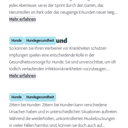
Infektionen führen kann. Ein regelmäßiges Kürzen der Krallen ist
jedes Abenteuer, sei es der Sprint durch den Garten, das
daher unerlässlich, um die Krallen auf einer gesunden Länge zu
Herumtollen im Park oder das neugierige Erkunden neuer Wege.
halten und gesundheitliche Probleme zu vermeiden.
Doch genau diese Beanspruchung macht sie auch anfällig für
Mehr erfahren
Verletzungen. Im Winter können Streusalz und Frost den
empfindlichen Ballen Ihres Vierbeiners stark zusetzen, die
Impfung beim Hund
Hundeballen trocknen aus und führen häufig zu schmerzhaften
Hunde
Hundegesundheit
Rissen. Im Sommer hingegen können heißer Asphalt und Sand
So können Sie Ihren Vierbeiner vor Krankheiten schützen
die Haut überhitzen und irritieren. Fremdkörper wie Splitter oder
Impfungen spielen eine entscheidende Rolle in der
Grannen erhöhen das Risiko von Entzündungen und Infektionen
Gesundheitsvorsorge für Hunde. Sie sind unverzichtbar, um oft
und machen eine regelmäßige Pfotenpflege umso wichtiger.
tödlich verlaufenden Infektionskrankheiten vorzubeugen.
Trotzdem existiert in Deutschland keine Impfpflicht und das Pro
Mehr erfahren
&amp; Contra von Impfungen wird leider oft kontrovers
diskutiert. Tierärzte sind in der überwiegenden Zahl der Fälle
Hund zittert
absolute Impfbefürworter und werden Ihnen deshalb die
Hunde
Hundegesundheit
Impfung Ihres Vierbeiners dringend ans Herz legen. Auch gibt es
Zittern bei Hunden Zittern bei Hunden kann verschiedene
die sogenannte Ständige Impfstoffkommission Veterinärmedizin
Ursachen haben und in unterschiedlichen Situationen auftreten.
(StIKo Vet), die den Einsatz von Impfstoffen in der Tiermedizin
Während die wiederholten, unkontrollierten Muskelzuckungen
bewertet. Sie spricht Empfehlungen zur Verwendung von
in vielen Fällen harmlos sind, können sie doch auch auf