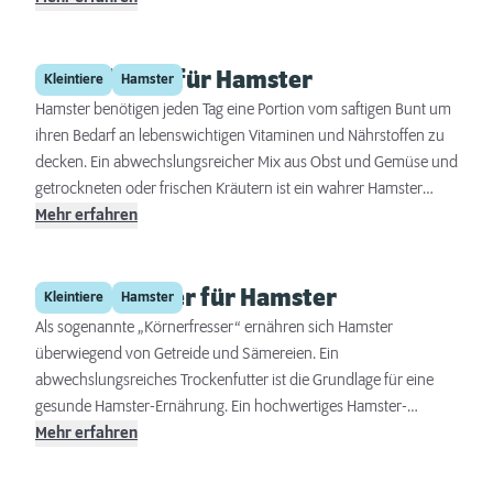
Frischfutter für Hamster
Kleintiere
Hamster
Hamster benötigen jeden Tag eine Portion vom saftigen Bunt um
ihren Bedarf an lebenswichtigen Vitaminen und Nährstoffen zu
decken. Ein abwechslungsreicher Mix aus Obst und Gemüse und
getrockneten oder frischen Kräutern ist ein wahrer Hamster
Schmaus. Insbesondere eine bunte Mischung verschiedener
Mehr erfahren
Gemüsesorten gewährleistet eine Versorgung mit
unterschiedlichen Nährstoffen und beugt somit
Trockenfutter für Hamster
Mangelerscheinungen vor. Geeignete Gemüsesorten sind
Kleintiere
Hamster
beispielsweise Karotten, Gurken, Eisbergsalat, Paprika und
Als sogenannte „Körnerfresser“ ernähren sich Hamster
Tomaten.
überwiegend von Getreide und Sämereien. Ein
abwechslungsreiches Trockenfutter ist die Grundlage für eine
gesunde Hamster-Ernährung. Ein hochwertiges Hamster-
Trockenfutter besteht überwiegend aus Getreide, wie zum
Mehr erfahren
Beispiel Hafer, Weizen oder Gerste. Verschiedene keimfähige
Sämereien, wie Gräser- oder Kräutersamen, Leinsaat oder auch