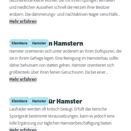
faszinierende kleine Wühler, die mit ihrem quirligen Verhalten
und niedlichen Aussehen schnell die Herzen ihrer Besitzer
erobern. Die dämmerungs- und nachtaktiven Nager verschlafen
den Großteil des Tages in ihren Nestern. In ihrem natürlichen
Mehr erfahren
Lebensraum verbringen sie viel Zeit damit, Tunnel zu graben und
Nahrung zu sammeln. Eine wühlfreudige Wohnlandschaft und
Baupflege von Hamstern
ausreichend Möglichkeiten zum Verstecken, Buddeln und
Kleintiere
Hamster
Entdecken unterstützen die tierischen Bedürfnisse. Zur
Hamster orientieren sich unter anderem an ihren Duftspuren, die
tiergerechten Haltung gehören neben dem passenden
sie in ihrem Gehege legen. Eine Reinigung im Hamsterbau sollte
Hamsterheim auch Ernährung und Pflege. Wir verraten, worauf
daher behutsam von statten gehen. Hamster orientieren sich
es bei der Hamsterhaltung ankommt.
größtenteils über ihren feinen Geruchssinn. Da bei einer
Komplettreinigung alle Hamster-Duftspuren beseitigt werden,
Mehr erfahren
können sich die kleinen Nager danach nur noch schlecht
orientieren. In großen Gehegen empfiehlt es sich daher mit
Das Laufrad für Hamster
wöchentlichen Teilreinigungen für Klarschiff zu sorgen. In
Kleintiere
Hamster
Gehegen bis 0,5 m² lässt sich dies nicht wirklich bewerkstelligen.
Laufräder werden oft kritisch beäugt. Erfüllt das tierische
Hier muss die Einstreu in einem Zug komplett gewechselt werde.
Sportgerät bestimmte Voraussetzungen, kann es jedoch eine
tolle Ergänzung zur täglichen Hamsterbeschäftigung bieten.
Mehr erfahren