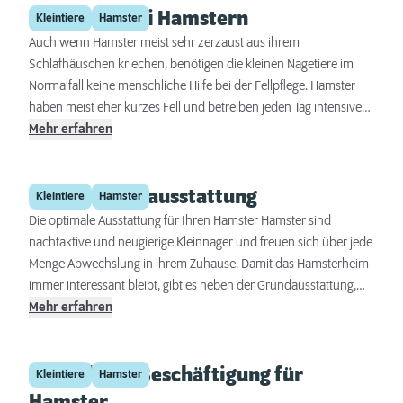
Fellpflege bei Hamstern
Sesam sollten ebenfalls in der Hamsternahrung enthalten sein.
Kleintiere
Hamster
Auch wenn Hamster meist sehr zerzaust aus ihrem
Schlafhäuschen kriechen, benötigen die kleinen Nagetiere im
Normalfall keine menschliche Hilfe bei der Fellpflege. Hamster
haben meist eher kurzes Fell und betreiben jeden Tag intensive
Fellpflege. Da die kleinen Nager das sehr gut alleine können und
Mehr erfahren
die Berührung mit Kamm und Bürste den meisten Tieren
Unbehagen bereitet, bedeutet ein Eingriff durch den Menschen
Hamster Erstausstattung
meist nur unnötigen Stress.
Kleintiere
Hamster
Die optimale Ausstattung für Ihren Hamster Hamster sind
nachtaktive und neugierige Kleinnager und freuen sich über jede
Menge Abwechslung in ihrem Zuhause. Damit das Hamsterheim
immer interessant bleibt, gibt es neben der Grundausstattung,
die unter anderem aus Schlafhaus, Trinkflasche und Futternapf
Mehr erfahren
besteht, viele spezielle Einrichtungsgegenstände und Spielzeuge
für Ihren kleinen Freund. Besuchen Sie Ihren DAS FUTTERHAUS-
Die richtige Beschäftigung für
Markt und profitieren Sie von unserer fachkundigen und
Kleintiere
Hamster
individuellen Beratung zur Erstausstattung für
Hamster