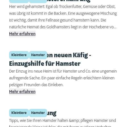
Hier wird gehamstert: Egal ob Trockenfutter, Gemüse oder Obst,
was übrig ist kommt in die Backen. Eine ausgewogene Mischung
ist wichtig, damit Ihre Fellnase gesund hamstern kann. Die
natürliche Heimat des Goldhamsters liegt in der Hochebene von
Aleppo, in Nordsyrien. Dort geht der Hamster im Schutz der
Mehr erfahren
Dunkelheit auf Futtersuche. Im Sommer, wenn die Ernte ansteht,
ist ein reichliches Nahrungsangebot vorhanden. Getreide,
Umzug in einen neuen Käfig -
Sämereien, Kräuter und Früchte werden in die Backentaschen
Kleintiere
Hamster
gestopft und für den Winter im Bau gehamstert. Wenn er gerade
Einzugshilfe für Hamster
nicht hamstern muss, verspeist der Hamster besonders gern
Der Einzug ins neue Heim ist für Hamster und Co. eine ungemein
Insekten, frische Kräuter oder Blüten.
aufregende Sache. Ein paar einfache Regeln erleichtern kleinen
pelzigen Freunden das Einleben.
Mehr erfahren
Hamsterhaltung
Kleintiere
Hamster
Tipps, wie Sie Ihren Hamster halten &amp; pflegen Hamster sind