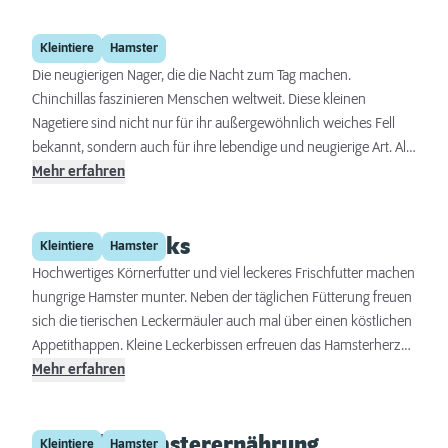
Chinchilla
Kleintiere
Hamster
Die neugierigen Nager, die die Nacht zum Tag machen.
Chinchillas faszinieren Menschen weltweit. Diese kleinen
Nagetiere sind nicht nur für ihr außergewöhnlich weiches Fell
bekannt, sondern auch für ihre lebendige und neugierige Art. Als
nachtaktive Tiere bringen Chinchillas eine besondere Dynamik in
Mehr erfahren
das Leben ihrer Besitzer und werden daher insbesondere von
„Nachteulen“ geschätzt. Alles rund um die Haltung, die
Hamstersnacks
Ernährung und die Gesundheit von Chinchillas.
Kleintiere
Hamster
Hochwertiges Körnerfutter und viel leckeres Frischfutter machen
hungrige Hamster munter. Neben der täglichen Fütterung freuen
sich die tierischen Leckermäuler auch mal über einen köstlichen
Appetithappen. Kleine Leckerbissen erfreuen das Hamsterherz
und motivieren auch träge Tiere zu Spiel und Bewegung.
Mehr erfahren
Gesunde Hamsterernährung
Kleintiere
Hamster