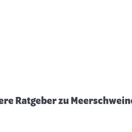
Gesunde Snacks für
U
Meerschweinchen
ere Ratgeber zu Meerschwei