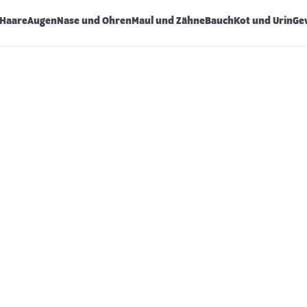
Haare
Augen
Nase und Ohren
Maul und Zähne
Bauch
Kot und Urin
Ge