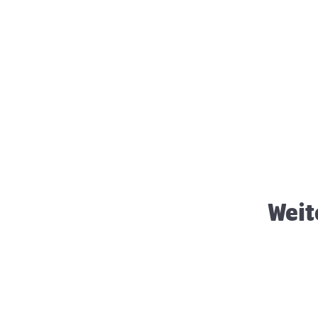
Frischfutter für
Meerschweinchen
Weit