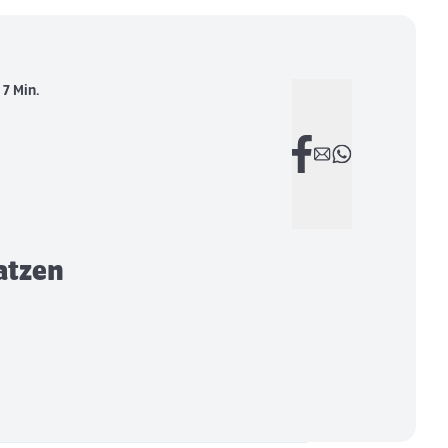
:
7 Min.
atzen