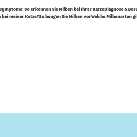
Symptome: So erkennen Sie Milben bei Ihrer Katze
Diagnose & Bes
n bei meiner Katze?
So beugen Sie Milben vor
Welche Milbenarten gi