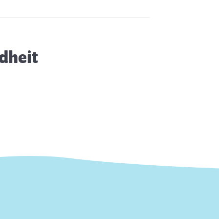
ahnpflege für Katzen: Tipps &
nfos
dheit