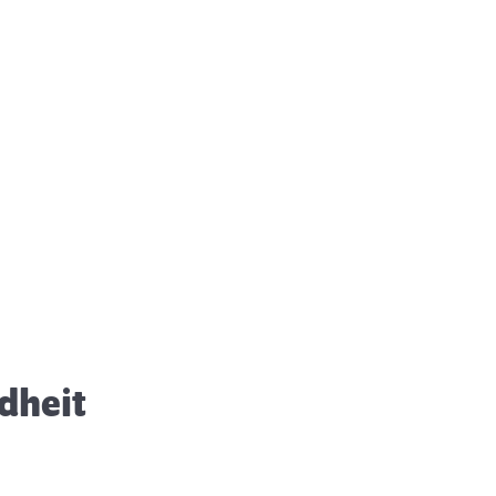
ehör und Gleichgewicht im
atzenohr
dheit