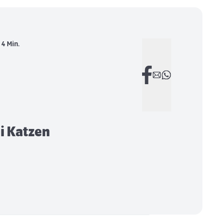
:
4 Min.
ei Katzen