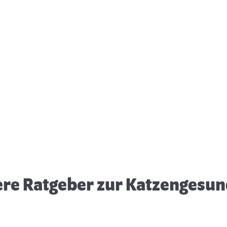
Impfung bei der Katze
G
K
ere Ratgeber zur Katzengesun