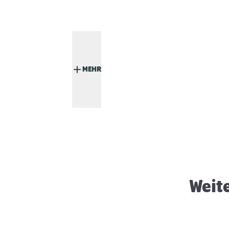
MEHR
Asthma bei Katzen
Weit