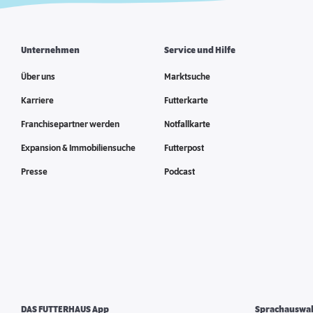
Unternehmen
Service und Hilfe
Über uns
Marktsuche
Karriere
Futterkarte
Franchisepartner werden
Notfallkarte
Expansion & Immobiliensuche
Futterpost
Presse
Podcast
DAS FUTTERHAUS App
Sprachauswa