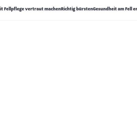
it Fellpflege vertraut machen
Richtig bürsten
Gesundheit am Fell 