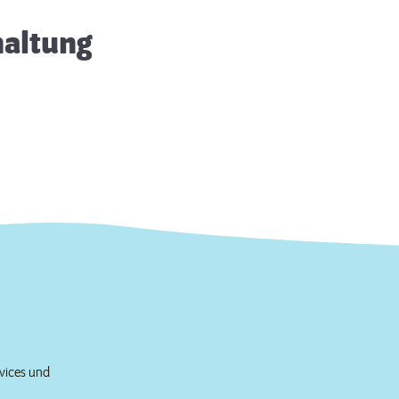
haltung
rvices und