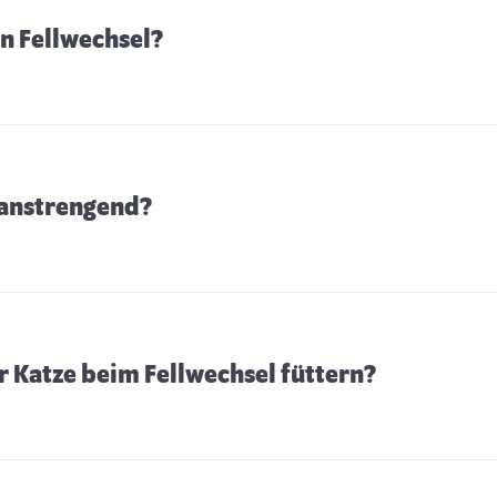
en Fellwechsel?
n anstrengend?
er Katze beim Fellwechsel füttern?
Körpersprache der Katzen
B