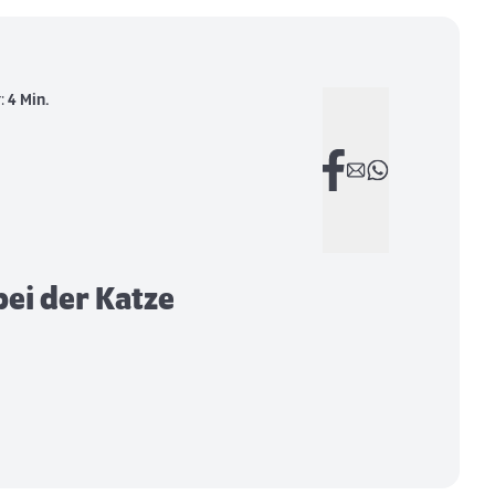
r:
4 Min.
bei der Katze