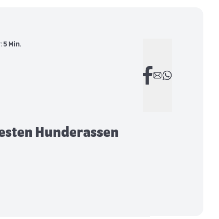
r:
5 Min.
btesten Hunderassen