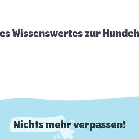
Am Strand mit Hund: 5 Tipps für
E
den Ausflug
b
es Wissenswertes zur Hunde
Nichts mehr verpassen!