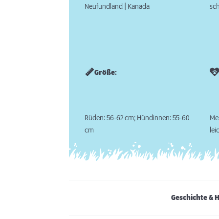
Neufundland | Kanada
sch
Größe:
Rüden: 56-62 cm; Hündinnen: 55-60
Men
cm
lei
Geschichte & 