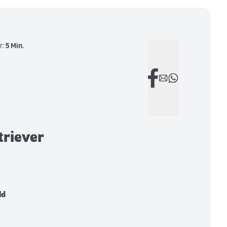
r:
5 Min.
triever
ld