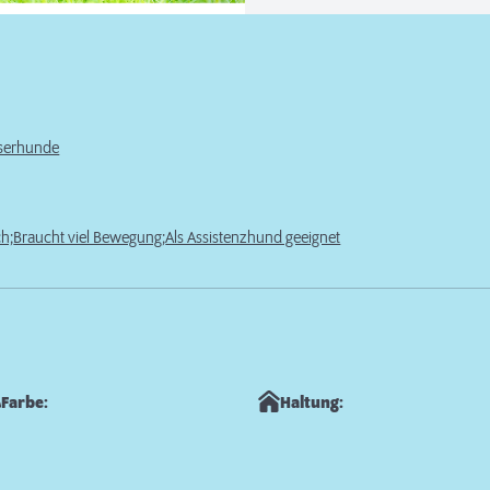
sserhunde
ch;
Braucht viel Bewegung;
Als Assistenzhund geeignet
Farbe:
Haltung: