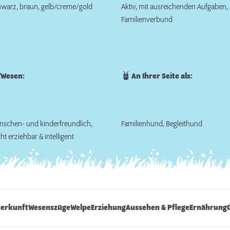
warz, braun, gelb/creme/gold
Aktiv, mit ausreichenden Aufgaben,
Familienverbund
Wesen:
An Ihrer Seite als:
schen- und kinderfreundlich,
Familienhund, Begleithund
cht erziehbar & intelligent
Herkunft
Wesenszüge
Welpe
Erziehung
Aussehen & Pflege
Ernährung