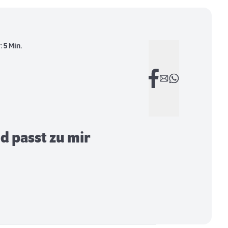
r:
5 Min.
d passt zu mir