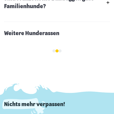
Laika
Familienhunde?
Weitere Hunderassen
Nichts mehr verpassen!