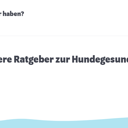
r haben?
Zahnwechsel beim Hund
F
ere Ratgeber zur Hundegesun