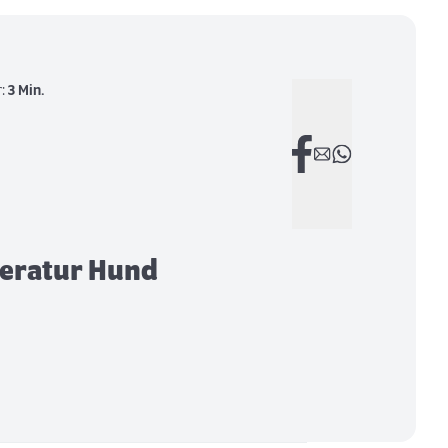
r:
3 Min.
eratur Hund