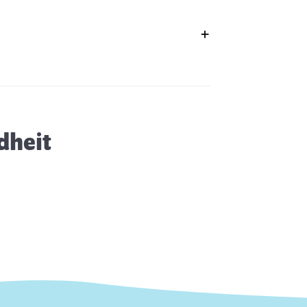
löhe beim Hund
dheit