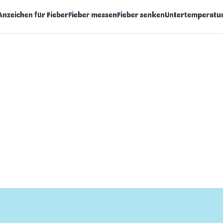
Anzeichen für Fieber
Fieber messen
Fieber senken
Untertemperatu