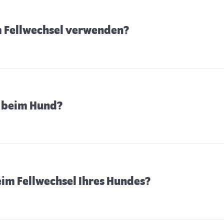
im Fellwechsel verwenden?
l beim Hund?
eim Fellwechsel Ihres Hundes?
Mietrechtliches zur
S
Hundehaltung
s