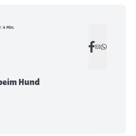
r:
4 Min.
 beim Hund