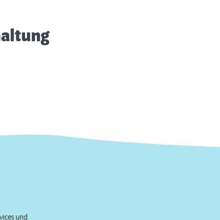
haltung
rvices und