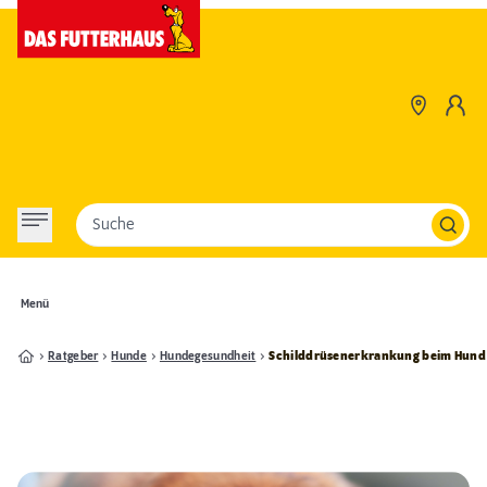
Suche
Menü
Ratgeber
Hunde
Hundegesundheit
Schilddrüsenerkrankung beim Hund