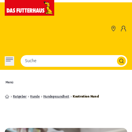
Suche
Menü
Ratgeber
Hunde
Hundegesundheit
Kastration Hund