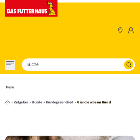
Suche
Menü
Ratgeber
Hunde
Hundegesundheit
Giardien beim Hund