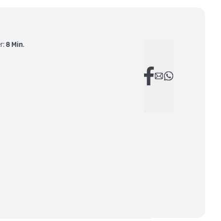
r:
8 Min.