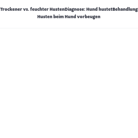
d
Trockener vs. feuchter Husten
Diagnose: Hund hustet
Behandlung
Husten beim Hund vorbeugen