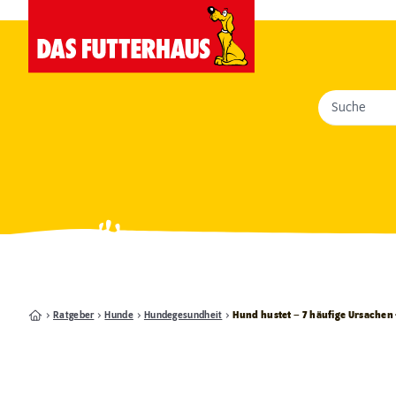
Suche
Ratgeber
Hunde
Hundegesundheit
Hund hustet – 7 häufige Ursache