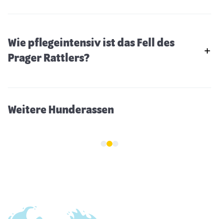
Wie pflegeintensiv ist das Fell des
Do Khyi
Prager Rattlers?
Weitere Hunderassen