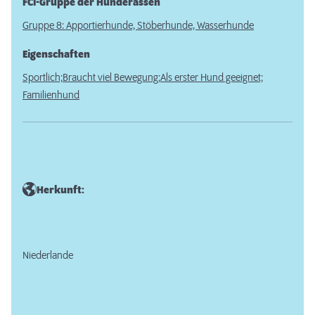
FCI-Gruppe der Hunderassen
Gruppe 8: Apportierhunde, Stöberhunde, Wasserhunde
Eigenschaften
Sportlich;
Braucht viel Bewegung;
Als erster Hund geeignet;
Familienhund
Herkunft:
Niederlande