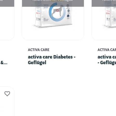
ACTIVA CARE
ACTIVA CA
activa care Diabetes -
activa 
 &
Geflügel
- Geflüg