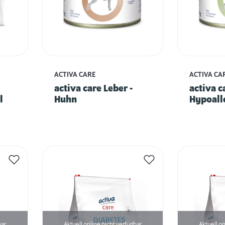
ACTIVA CARE
ACTIVA CA
activa care Leber -
activa c
l
Huhn
Hypoall
Känguru
Pastina
bar
Aktuell online nicht verfügbar
Aktuell on