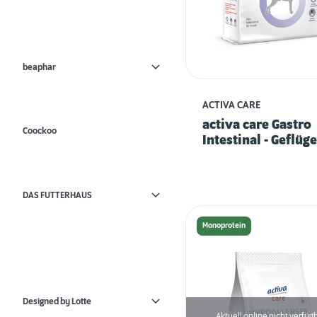
beaphar
ACTIVA CARE
activa care Gastro
Coockoo
Intestinal - Geflüge
DAS FUTTERHAUS
Monoprotein
Designed by Lotte
Aktuell online nicht verfüg