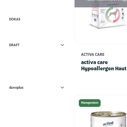
DOKAS
DRAFT
ACTIVA CARE
activa care
Hypoallergen Haut
Fell - Forelle mit
Kartoffel
duvoplus
Monoprotein