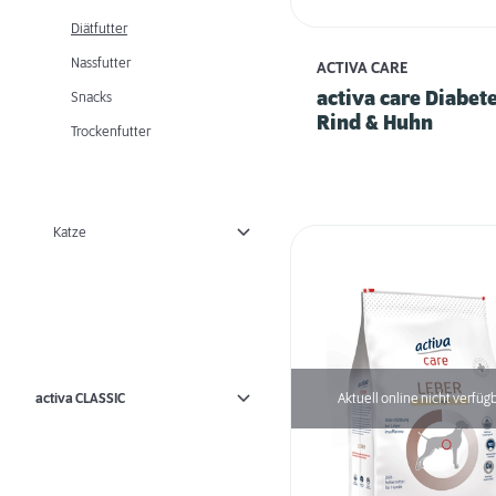
Diätfutter
Nassfutter
ACTIVA CARE
activa care Diabete
Snacks
Rind & Huhn
Trockenfutter
Katze
activa CLASSIC
Aktuell online nicht verfüg