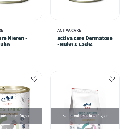
RE
ACTIVA CARE
are Nieren -
activa care Dermatose
Huhn
- Huhn & Lachs
line nicht verfügbar
Aktuell online nicht verfügbar