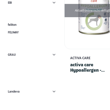
EBI
Aktuell online nicht verfüg
feliton
FELIWAY
GRAU
ACTIVA CARE
activa care
Hypoallergen -
Insekten mit Karto
Landeva