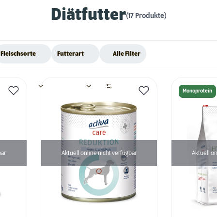
Diätfutter
(17 Produkte)
Fleischsorte
Futterart
Alle Filter
Monoprotein
bar
Aktuell online nicht verfügbar
Aktuell on