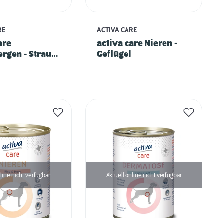
RE
ACTIVA CARE
are
activa care Nieren -
ergen - Strauß
Geflügel
offel
line nicht verfügbar
Aktuell online nicht verfügbar