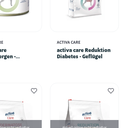
RE
ACTIVA CARE
are
activa care Reduktion
ergen -
Diabetes - Geflügel
 mit
ke
line nicht verfügbar
Aktuell online nicht verfügbar