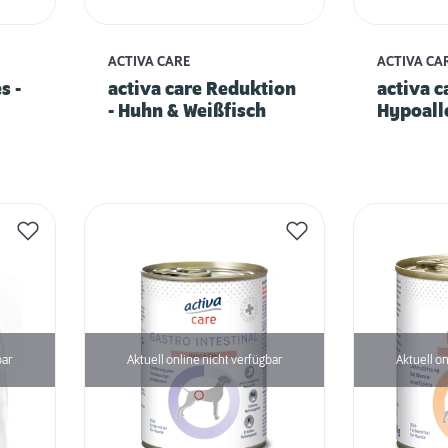
ACTIVA CARE
ACTIVA CA
s -
activa care Reduktion
activa c
- Huhn & Weißfisch
Hypoall
mit Kart
bar
Aktuell online nicht verfügbar
Aktuell on