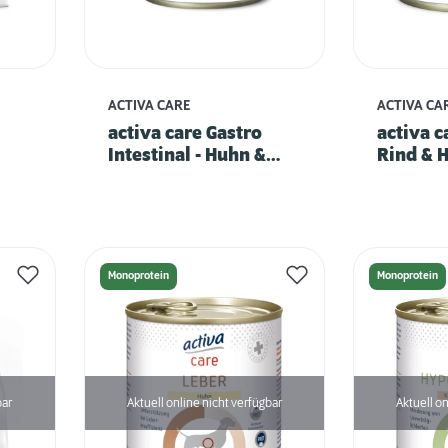
ACTIVA CARE
ACTIVA CA
activa care Gastro
activa c
Intestinal - Huhn &
Rind & 
Rind
Monoprotein
Monoprotein
bar
Aktuell online nicht verfügbar
Aktuell on