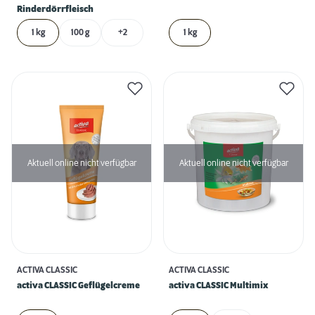
Rinderdörrfleisch
1 kg
100 g
+2
1 kg
Aktuell online nicht verfügbar
Aktuell online nicht verfügbar
ACTIVA CLASSIC
ACTIVA CLASSIC
activa CLASSIC Geflügelcreme
activa CLASSIC Multimix