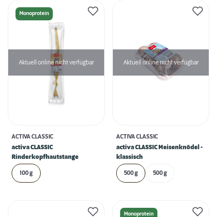
Monoprotein
Aktuell online nicht verfügbar
Aktuell online nicht verfügbar
ACTIVA CLASSIC
ACTIVA CLASSIC
activa CLASSIC
activa CLASSIC Meisenknödel -
Rinderkopfhautstange
klassisch
100 g
500 g
500 g
Monoprotein