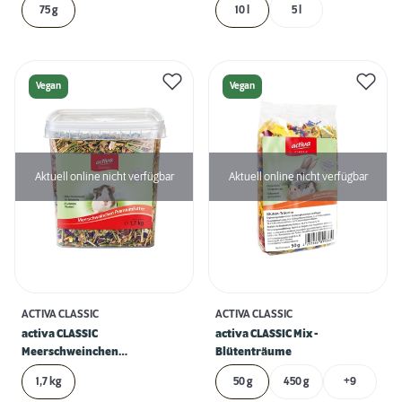
75 g
10 l
5 l
Vegan
Vegan
Aktuell online nicht verfügbar
Aktuell online nicht verfügbar
ACTIVA CLASSIC
ACTIVA CLASSIC
activa CLASSIC
activa CLASSIC Mix -
Meerschweinchen
Blütenträume
Premiumfutter -
1,7 kg
50 g
450 g
+9
Meerschweinchen