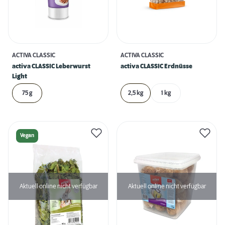
ACTIVA CLASSIC
ACTIVA CLASSIC
activa CLASSIC Leberwurst
activa CLASSIC Erdnüsse
Light
75 g
2,5 kg
1 kg
Vegan
Aktuell online nicht verfügbar
Aktuell online nicht verfügbar