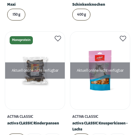
Maxi
Schinkenknochen
150 g
400 g
Monoprotein
Aktuell online nicht verfügbar
Aktuell online nicht verfügbar
ACTIVA CLASSIC
ACTIVA CLASSIC
activa CLASSIC Rinderpansen
activa CLASSIC Knusperkissen -
Lachs