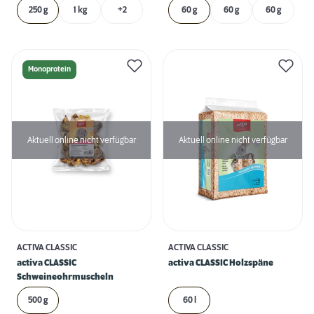
250 g
1 kg
+2
60 g
60 g
60 g
Monoprotein
Aktuell online nicht verfügbar
Aktuell online nicht verfügbar
ACTIVA CLASSIC
ACTIVA CLASSIC
activa CLASSIC
activa CLASSIC Holzspäne
Schweineohrmuscheln
500 g
60 l