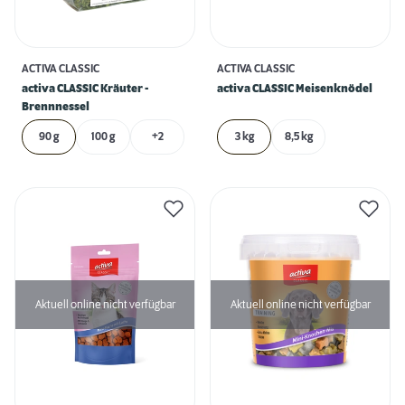
ACTIVA CLASSIC
ACTIVA CLASSIC
activa CLASSIC Kräuter -
activa CLASSIC Meisenknödel
Brennnessel
90 g
100 g
+2
3 kg
8,5 kg
Aktuell online nicht verfügbar
Aktuell online nicht verfügbar