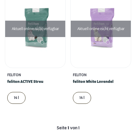
Aktuell online nicht verfügbar
Aktuell online nicht verfügbar
FELITON
FELITON
feliton ACTIVE Streu
feliton White Lavendel
14 l
14 l
Seite
1
von 1