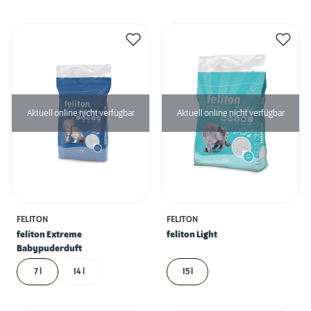
Aktuell online nicht verfügbar
Aktuell online nicht verfügbar
FELITON
FELITON
feliton Extreme
feliton Light
Babypuderduft
7 l
14 l
15 l