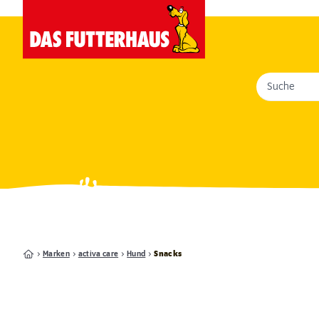
Suche
Marken
activa care
Hund
Snacks