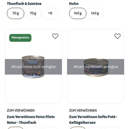
Thunfisch & Gemüse
Huhn
70 g
70 g
+8
140 g
140 g
Monoprotein
Aktuell online nicht verfügbar
Aktuell online nicht verfügbar
ZUM VERWÖHNEN
ZUM VERWÖHNEN
Zum Verwöhnen Feine Filets
Zum Verwöhnen Softe Paté -
Natur - Thunfisch
Geflügelherzen