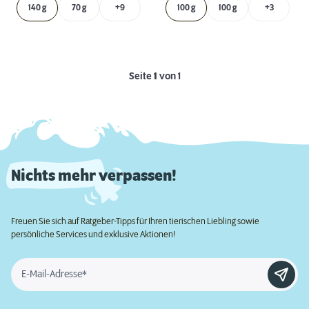
140 g
70 g
+9
100 g
100 g
+3
Seite
1
von 1
Nichts mehr verpassen!
Freuen Sie sich auf Ratgeber-Tipps für Ihren tierischen Liebling sowie
persönliche Services und exklusive Aktionen!
E-Mail-Adresse*