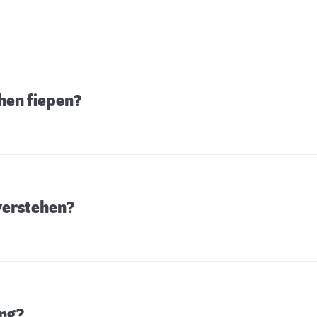
hen fiepen?
verstehen?
ung?