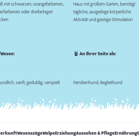
ß mit schwarzen, orangefarbenen,
Haus mit großem Garten, benötigt
erfarbenen oder dreifarbigen
tägliche, ausgiebige körperliche
ecken
Aktivität und geistige Stimulation
Wesen:
An Ihrer Seite als:
undlich, sanft, geduldig, verspielt
Familienhund, Begleithund
Herkunft
Wesenszüge
Welpe
Erziehung
Aussehen & Pflege
Ernährung