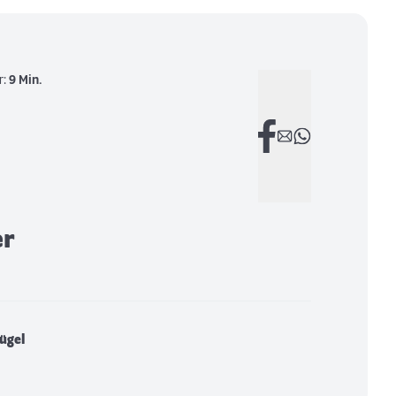
r:
9 Min.
er
lügel