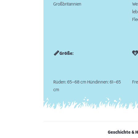
Großbritannien
Wei
leb
Fl
Größe:
Rüden: 65–68 cm Hündinnen: 61–65
Fre
cm
Geschichte & 