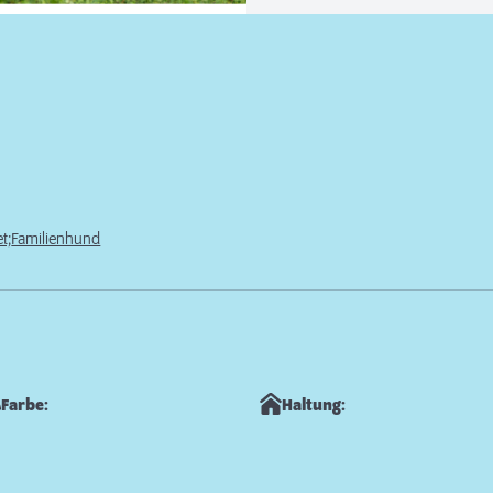
t;
Familienhund
Farbe:
Haltung: