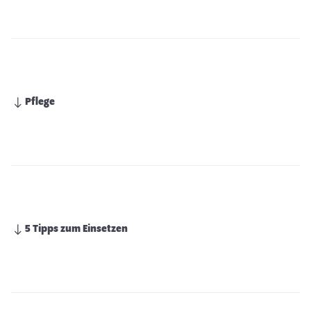
Pflege
5 Tipps zum Einsetzen
Welche Pflanzen fürs Aquarium? Tipps &
Infos