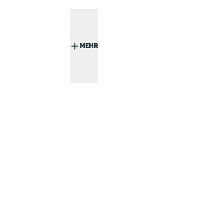
MEHR
Aquascaping für Anfänger