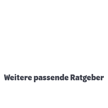
Sauerstoffmangel im Aquarium
D
A
Weitere passende Ratgeber