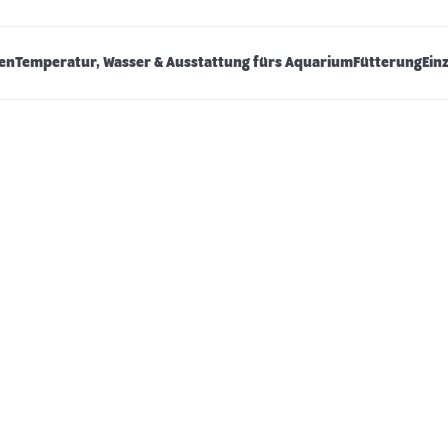
hen
Temperatur, Wasser & Ausstattung fürs Aquarium
Fütterung
Ein