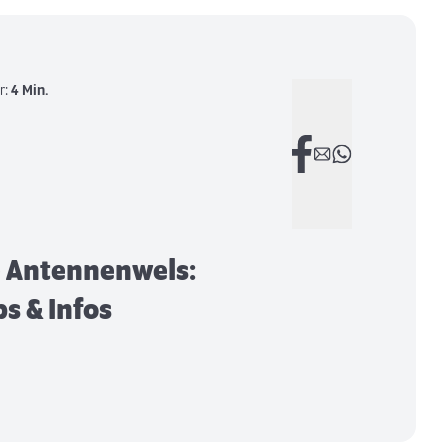
r:
4 Min.
 Antennenwels:
s & Infos