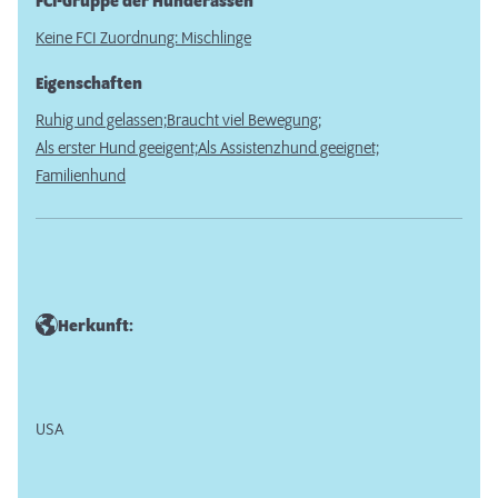
FCI-Gruppe der Hunderassen
Keine FCI Zuordnung: Mischlinge
Eigenschaften
Ruhig und gelassen;
Braucht viel Bewegung;
Als erster Hund geeigent;
Als Assistenzhund geeignet;
Familienhund
Herkunft:
USA