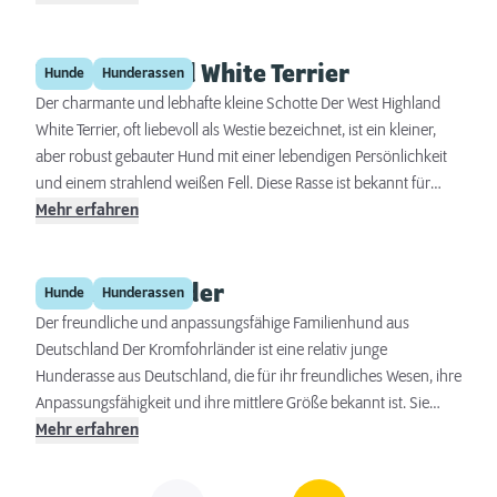
ideal für Familien und aktive Einzelpersonen, die einen treuen
und lebensfrohen Gefährten suchen. Eine liebevolle Erziehung,
West Highland White Terrier
verbunden mit regelmäßigen geistigen und körperlichen
Hunde
Hunderassen
Aktivitäten, ist essenziell, um ihren natürlichen Spieltrieb zu
Der charmante und lebhafte kleine Schotte Der West Highland
befriedigen und sie glücklich zu halten.
White Terrier, oft liebevoll als Westie bezeichnet, ist ein kleiner,
aber robust gebauter Hund mit einer lebendigen Persönlichkeit
und einem strahlend weißen Fell. Diese Rasse ist bekannt für
ihren mutigen Charakter und ihre freundliche Art, was sie zu
Mehr erfahren
einem beliebten Familienhund macht. Westies sind
anpassungsfähig und genießen sowohl das Leben in der Stadt
Kromfohrländer
als auch auf dem Land, solange sie regelmäßige Bewegung und
Hunde
Hunderassen
Aufmerksamkeit erhalten.
Der freundliche und anpassungsfähige Familienhund aus
Deutschland Der Kromfohrländer ist eine relativ junge
Hunderasse aus Deutschland, die für ihr freundliches Wesen, ihre
Anpassungsfähigkeit und ihre mittlere Größe bekannt ist. Sie
gelten als ausgezeichnete Familienhunde, die sowohl in aktiven
Mehr erfahren
Haushalten als auch bei ruhigeren Menschen gut
Labrador Retriever
zurechtkommen. Ihre Intelligenz und Lernbereitschaft machen