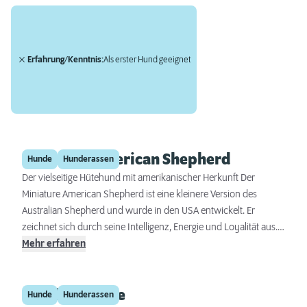
Erfahrung/Kenntnis:
Als erster Hund geeignet
Miniature American Shepherd
Hunde
Hunderassen
Der vielseitige Hütehund mit amerikanischer Herkunft Der
Miniature American Shepherd ist eine kleinere Version des
Australian Shepherd und wurde in den USA entwickelt. Er
zeichnet sich durch seine Intelligenz, Energie und Loyalität aus.
Trotz seiner geringeren Größe behält der Miniature American
Mehr erfahren
Shepherd viele der hervorragenden Hütehund-Eigenschaften
seiner größeren Verwandten bei und eignet sich überdies sehr
Kurzhaarcollie
gut als Begleit- und Familienhund sowie für verschiedene
Hunde
Hunderassen