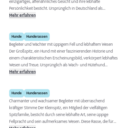
einzigartiges, affenähnliches Gesicht und ihre lebhafte
Persönlichkeit besticht. Ursprünglich in Deutschland als
Rattenfänger gezüchtet, hat sich dieser kleine, robuste Hund zu
Mehr erfahren
einem geschätzten Begleiter entwickelt, der mit seiner
Verspieltheit und seinem Mut das Herz vieler Hundeliebhaber
Großspitz
weltweit erobert hat.
Hunde
Hunderassen
Begleiter und Wächter mit üppigem Fell und lebhaftem Wesen
Der Großspitz, ein Hund mit einer faszinierenden Historie und
einem charakteristischen Erscheinungsbild, verkörpert lebhaftes
Wesen und Treue. Ursprünglich als Wach- und Hütehund
eingesetzt, hat diese Rasse sich zu einem beliebten Familien- und
Mehr erfahren
Begleithund entwickelt, der mit seiner anpassungsfähigen und
aufgeweckten Art Herzen im Sturm erobert.
Kleinspitz
Hunde
Hunderassen
Charmanter und wachsamer Begleiter mit überraschend
kräftiger Stimme Der Kleinspitz, ein Mitglied der vielfältigen
Spitzfamilie, besticht durch seine lebhafte Art, seine üppige
Fellpracht und sein aufmerksames Wesen. Diese Rasse, die für