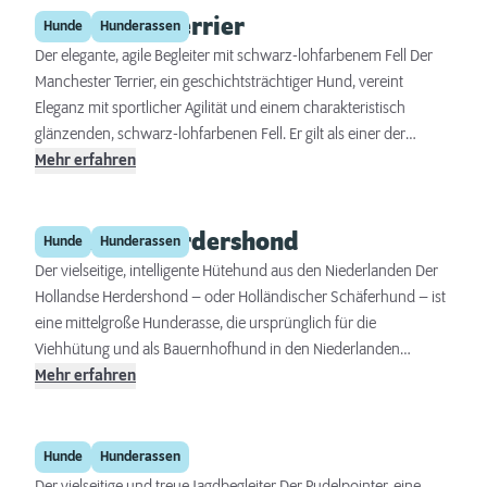
Manchester Terrier
Intelligenz und Anpassungsfähigkeit, macht ihn zu einem idealen
Hunde
Hunderassen
Gefährten für aktive Familien.
Der elegante, agile Begleiter mit schwarz-lohfarbenem Fell Der
Manchester Terrier, ein geschichtsträchtiger Hund, vereint
Eleganz mit sportlicher Agilität und einem charakteristisch
glänzenden, schwarz-lohfarbenen Fell. Er gilt als einer der
ältesten Terrier-Rassen und stammt ursprünglich aus England,
Mehr erfahren
wo er bereits im 19. Jahrhundert als Rattenfänger und
Begleithund geschätzt wurde. Diese Rasse zeichnet sich durch
Hollandse Herdershond
ihre Intelligenz, Wachsamkeit und Loyalität aus und eignet sich
Hunde
Hunderassen
hervorragend als Familienhund sowie als aktiver Begleiter.
Der vielseitige, intelligente Hütehund aus den Niederlanden Der
Hollandse Herdershond – oder Holländischer Schäferhund – ist
eine mittelgroße Hunderasse, die ursprünglich für die
Viehhütung und als Bauernhofhund in den Niederlanden
gezüchtet wurde. Diese Rasse zeichnet sich durch ihre
Mehr erfahren
Vielseitigkeit, Intelligenz und ihr ausgeglichenes Wesen aus. Sie
eignet sich hervorragend für eine Vielzahl von Aufgaben,
Pudelpointer
einschließlich Arbeitseinsätze und Hundesport, sowie als treuer
Hunde
Hunderassen
Familienbegleiter.