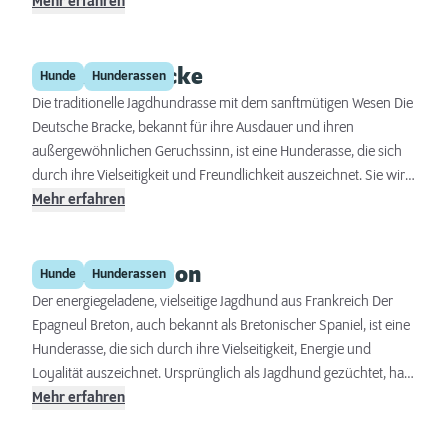
ihre Loyalität und ihren Mut bekannt ist, gilt als exzellenter
Mehr erfahren
Begleithund. Der Kleinspitz ist nicht nur ein treuer Gefährte,
sondern auch ein hervorragender Wachhund, der keine Scheu
Deutsche Bracke
zeigt, seine Stimme zu erheben, um seine Familie zu schützen.
Hunde
Hunderassen
Die traditionelle Jagdhundrasse mit dem sanftmütigen Wesen Die
Deutsche Bracke, bekannt für ihre Ausdauer und ihren
außergewöhnlichen Geruchssinn, ist eine Hunderasse, die sich
durch ihre Vielseitigkeit und Freundlichkeit auszeichnet. Sie wird
vor allem in Deutschland für die Jagd eingesetzt, hat sich aber
Mehr erfahren
auch als treuer Familienhund einen Namen gemacht. In diesem
umfassenden Steckbrief erfahren Sie alles über die Herkunft, das
Epagneul Breton
Wesen, die Pflege und die Gesundheit dieser besonderen Rasse.
Hunde
Hunderassen
Der energiegeladene, vielseitige Jagdhund aus Frankreich Der
Epagneul Breton, auch bekannt als Bretonischer Spaniel, ist eine
Hunderasse, die sich durch ihre Vielseitigkeit, Energie und
Loyalität auszeichnet. Ursprünglich als Jagdhund gezüchtet, hat
sich der Epagneul Breton zu einem beliebten Familienbegleiter
Mehr erfahren
entwickelt, der sowohl in der Stadt als auch auf dem Land gut
zurechtkommt. Sein freundliches Wesen, gepaart mit seiner