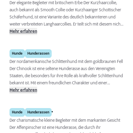
Hundesportarten.
Der elegante Begleiter mit britischem Erbe Der Kurzhaarcollie,
auch bekannt als Smooth Collie oder Kurzhaariger Schottischer
Schäferhund, ist eine Variante des deutlich bekannteren und
weiter verbreiteten Langhaarcollies. Er teilt sich mit diesem nicht
nur eine faszinierende Geschichte, sondern auch ein
Mehr erfahren
herausragendes Wesen. Charakterisiert durch sein kurzes Fell,
seine Intelligenz und seine Anpassungsfähigkeit, ist der
Chinook
Kurzhaarcollie eine ausgezeichnete Wahl für Familien und aktive
Hunde
Hunderassen
Einzelpersonen gleichermaßen. Dieser Hund besticht durch
Der nordamerikanische Schlittenhund mit dem goldbraunen Fell
seine Loyalität, sein freundliches Wesen und seine Eignung als
Der Chinook ist eine seltene Hunderasse aus den Vereinigten
Begleithund.
Staaten, die besonders für ihre Rolle als kraftvoller Schlittenhund
bekannt ist. Mit einem freundlichen Charakter und einer
beeindruckenden Arbeitsmoral vereint der Chinook viele
Mehr erfahren
Qualitäten, die ihn sowohl als Arbeits- als auch als Familienhund
beliebt machen.
Affenpinscher
Hunde
Hunderassen
Der charismatische kleine Begleiter mit dem markanten Gesicht
Der Affenpinscher ist eine Hunderasse, die durch ihr