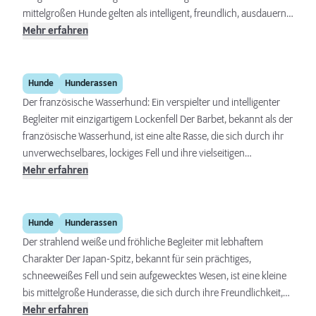
mittelgroßen Hunde gelten als intelligent, freundlich, ausdauernd
und arbeiten mit unermüdlichem Eifer. Sie eignen sich
Mehr erfahren
hervorragend als Jagd- und Familienhunde, da sie sowohl eine
starke Bindung zu ihren Besitzern aufbauen als auch ein
Barbet
ausgeprägtes Bedürfnis nach physischer Betätigung und
Hunde
Hunderassen
geistiger Auslastung haben.
Der französische Wasserhund: Ein verspielter und intelligenter
Begleiter mit einzigartigem Lockenfell Der Barbet, bekannt als der
französische Wasserhund, ist eine alte Rasse, die sich durch ihr
unverwechselbares, lockiges Fell und ihre vielseitigen
Fähigkeiten als Apportierhund auszeichnet. Ursprünglich für die
Mehr erfahren
Jagd auf Wasserwild gezüchtet, hat sich der Barbet zu einem
treuen Begleiter und vielseitigen Familienhund entwickelt, der in
Japan-Spitz
vielen Hundesportarten glänzt und eine enge Bindung zu seinen
Hunde
Hunderassen
Menschen aufbaut.
Der strahlend weiße und fröhliche Begleiter mit lebhaftem
Charakter Der Japan-Spitz, bekannt für sein prächtiges,
schneeweißes Fell und sein aufgewecktes Wesen, ist eine kleine
bis mittelgroße Hunderasse, die sich durch ihre Freundlichkeit,
Intelligenz und Anpassungsfähigkeit auszeichnet. Diese Rasse ist
Mehr erfahren