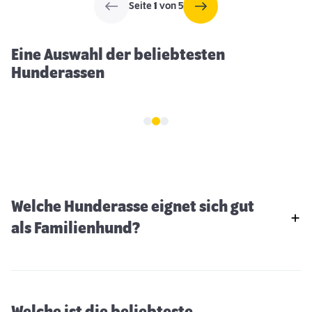
Seite
1
von 5
sie zu angenehmen Begleitern, die sowohl in der Stadt als auch
auf dem Land glücklich leben können, solange sie genügend
geistige und körperliche Anregung erhalten.
Eine Auswahl der beliebtesten
Hunderassen
Welche Hunderasse eignet sich gut
als Familienhund?