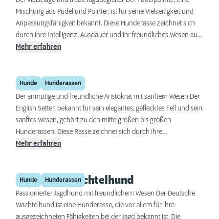
Der vielseitige und treue Jagdbegleiter Der Pudelpointer, eine
Mischung aus Pudel und Pointer, ist für seine Vielseitigkeit und
Anpassungsfähigkeit bekannt. Diese Hunderasse zeichnet sich
durch ihre Intelligenz, Ausdauer und ihr freundliches Wesen aus.
Sie sind ausgezeichnete Jagdhunde und liebevolle
Mehr erfahren
Familienmitglieder, die sich gut in das Familienleben integrieren
lassen. Eine Kombination aus physischer Aktivität und geistiger
English Setter
Beschäftigung ist wichtig, um sie zufrieden und gesund zu
Hunde
Hunderassen
halten.
Der anmutige und freundliche Aristokrat mit sanftem Wesen Der
English Setter, bekannt für sein elegantes, geflecktes Fell und sein
sanftes Wesen, gehört zu den mittelgroßen bis großen
Hunderassen. Diese Rasse zeichnet sich durch ihre
Freundlichkeit, Geduld und ihr ausgeglichenes Temperament
Mehr erfahren
aus, was sie zu hervorragenden Familienhunden macht. Sie
benötigen regelmäßige Bewegung und geistige Stimulation, um
Deutscher Wachtelhund
glücklich und gesund zu bleiben. Dank ihrer
Hunde
Hunderassen
Anpassungsfähigkeit und ihres Lerneifers sind English Setter
Passionierter Jagdhund mit freundlichem Wesen Der Deutsche
sowohl für erfahrene Hundebesitzer als auch für Anfänger
Wachtelhund ist eine Hunderasse, die vor allem für ihre
geeignet.
ausgezeichneten Fähigkeiten bei der Jagd bekannt ist. Die