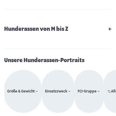
Hunderassen von M bis Z
Unsere Hunderassen-Portraits
Größe & Gewicht
Einsatzzweck
FCI-Gruppe
All