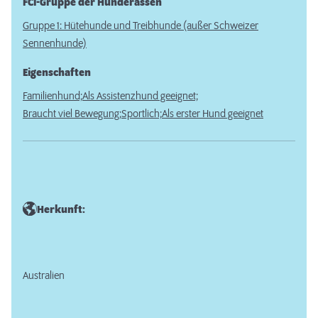
FCI-Gruppe der Hunderassen
Gruppe 1: Hütehunde und Treibhunde (außer Schweizer
Sennenhunde)
Eigenschaften
Familienhund;
Als Assistenzhund geeignet;
Braucht viel Bewegung;
Sportlich;
Als erster Hund geeignet
Herkunft:
Australien