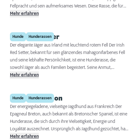
Fellpracht und sein aufmerksames Wesen. Diese Rasse, die für
ihre Loyalität und ihren Mut bekannt ist, gilt als exzellenter
Mehr erfahren
Begleithund. Der Kleinspitz ist nicht nur ein treuer Gefährte,
sondern auch ein hervorragender Wachhund, der keine Scheu
Irish Red Setter
zeigt, seine Stimme zu erheben, um seine Familie zu schützen.
Hunde
Hunderassen
Der elegante Jäger aus Irland mit leuchtend rotem Fell Der Irish
Red Setter, bekannt für sein glänzendes mahagonifarbenes Fell
und seine lebhafte Persönlichkeit, ist eine Hunderasse, die
sowohl Jäger als auch Familien begeistert. Seine Anmut,
Intelligenz und Energie machen ihn zu einem vielseitigen
Mehr erfahren
Begleiter, der sowohl im Feld als auch zu Hause glänzt.
Epagneul Breton
Hunde
Hunderassen
Der energiegeladene, vielseitige Jagdhund aus Frankreich Der
Epagneul Breton, auch bekannt als Bretonischer Spaniel, ist eine
Hunderasse, die sich durch ihre Vielseitigkeit, Energie und
Loyalität auszeichnet. Ursprünglich als Jagdhund gezüchtet, hat
sich der Epagneul Breton zu einem beliebten Familienbegleiter
Mehr erfahren