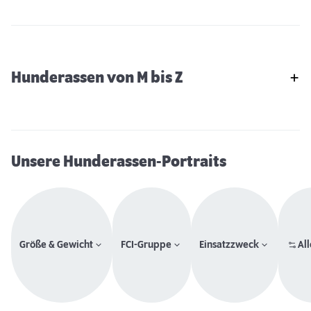
Hunderassen von M bis Z
Unsere Hunderassen-Portraits
Größe & Gewicht
FCI-Gruppe
Einsatzzweck
All