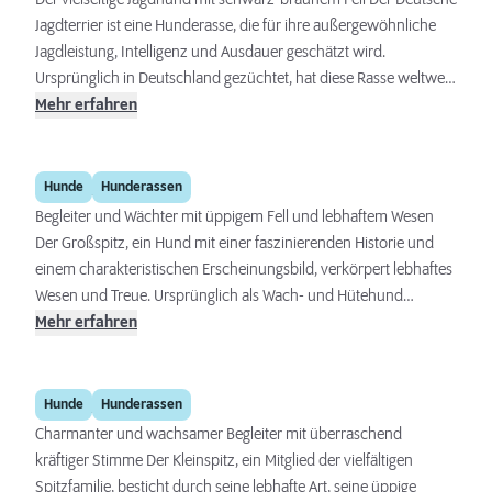
Der vielseitige Jagdhund mit schwarz-braunem Fell Der Deutsche
Geschichte ist ebenso faszinierend wie seine Persönlichkeit.
Jagdterrier ist eine Hunderasse, die für ihre außergewöhnliche
Jagdleistung, Intelligenz und Ausdauer geschätzt wird.
Ursprünglich in Deutschland gezüchtet, hat diese Rasse weltweit
Anerkennung für ihre Fähigkeit gefunden, bei fast jeder Jagdart
Mehr erfahren
als zuverlässiger und furchtloser Begleiter zu dienen.
Großspitz
Hunde
Hunderassen
Begleiter und Wächter mit üppigem Fell und lebhaftem Wesen
Der Großspitz, ein Hund mit einer faszinierenden Historie und
einem charakteristischen Erscheinungsbild, verkörpert lebhaftes
Wesen und Treue. Ursprünglich als Wach- und Hütehund
eingesetzt, hat diese Rasse sich zu einem beliebten Familien- und
Mehr erfahren
Begleithund entwickelt, der mit seiner anpassungsfähigen und
aufgeweckten Art Herzen im Sturm erobert.
Kleinspitz
Hunde
Hunderassen
Charmanter und wachsamer Begleiter mit überraschend
kräftiger Stimme Der Kleinspitz, ein Mitglied der vielfältigen
Spitzfamilie, besticht durch seine lebhafte Art, seine üppige