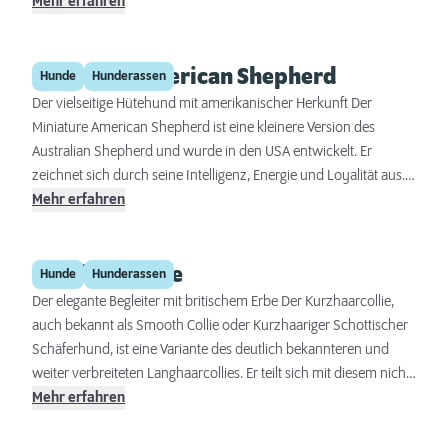
sich diese Rasse zu einem anpassungsfähigen und liebevollen
Mehr erfahren
Familienhund entwickelt. Sein unverwechselbares wolliges Fell
und die anmutige Körperform machen ihn zu einem auffälligen
Miniature American Shepherd
Begleiter.
Hunde
Hunderassen
Der vielseitige Hütehund mit amerikanischer Herkunft Der
Miniature American Shepherd ist eine kleinere Version des
Australian Shepherd und wurde in den USA entwickelt. Er
zeichnet sich durch seine Intelligenz, Energie und Loyalität aus.
Trotz seiner geringeren Größe behält der Miniature American
Mehr erfahren
Shepherd viele der hervorragenden Hütehund-Eigenschaften
seiner größeren Verwandten bei und eignet sich überdies sehr
Kurzhaarcollie
gut als Begleit- und Familienhund sowie für verschiedene
Hunde
Hunderassen
Hundesportarten.
Der elegante Begleiter mit britischem Erbe Der Kurzhaarcollie,
auch bekannt als Smooth Collie oder Kurzhaariger Schottischer
Schäferhund, ist eine Variante des deutlich bekannteren und
weiter verbreiteten Langhaarcollies. Er teilt sich mit diesem nicht
nur eine faszinierende Geschichte, sondern auch ein
Mehr erfahren
herausragendes Wesen. Charakterisiert durch sein kurzes Fell,
seine Intelligenz und seine Anpassungsfähigkeit, ist der