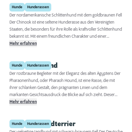
Chinook
Kurzhaarcollie eine ausgezeichnete Wahl für Familien und aktive
Hunde
Hunderassen
Einzelpersonen gleichermaßen. Dieser Hund besticht durch
Der nordamerikanische Schlittenhund mit dem goldbraunen Fell
seine Loyalität, sein freundliches Wesen und seine Eignung als
Der Chinook ist eine seltene Hunderasse aus den Vereinigten
Begleithund.
Staaten, die besonders für ihre Rolle als kraftvoller Schlittenhund
bekannt ist. Mit einem freundlichen Charakter und einer
beeindruckenden Arbeitsmoral vereint der Chinook viele
Mehr erfahren
Qualitäten, die ihn sowohl als Arbeits- als auch als Familienhund
beliebt machen.
Pharaonenhund
Hunde
Hunderassen
Der rostbraune Begleiter mit der Eleganz des alten Ägyptens Der
Pharaonenhund, oder Pharaoh Hound, ist eine Rasse, die mit
ihrer schlanken Gestalt, den prägnanten Linien und dem
markanten Gesichtsausdruck die Blicke auf sich zieht. Dieser
Hund, dessen Wurzeln tief in die Antike zurückreichen,
Mehr erfahren
verkörpert Eleganz und Geschichte. Er ist nicht nur für sein
äußeres Erscheinungsbild bekannt, sondern auch für seinen
Deutscher Jagdterrier
intelligenten, lebhaften und liebevollen Charakter. Der
Hunde
Hunderassen
Pharaonenhund gilt als nationaler Schatz Maltas, seine