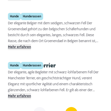
entwickelt, der sowohl in der Stadt als auch auf dem Land gut
zurechtkommt. Sein freundliches Wesen, gepaart mit seiner
Groenendael
Intelligenz und Anpassungsfähigkeit, macht ihn zu einem idealen
Hunde
Hunderassen
Gefährten für aktive Familien.
Der elegante Belgier mit dem seidigen, schwarzen Fell Der
Groenendael gehört zu den belgischen Schäferhunden und
besticht durch sein elegantes, langes, schwarzes Fell. Diese
Rasse, die nach dem Ort Groenendael in Belgien benannt ist,
vereint Schönheit mit Intelligenz und Vielseitigkeit. Ursprünglich
Mehr erfahren
als Hüte- und Wachhund eingesetzt, hat sich der Groenendael zu
einem beliebten Familienhund und vielseitigen Arbeitshund
Manchester Terrier
entwickelt, der in Such- und Rettungsdiensten sowie
Hunde
Hunderassen
Hundesport-Disziplinen wie Agility oder Obedience brilliert.
Der elegante, agile Begleiter mit schwarz-lohfarbenem Fell Der
Manchester Terrier, ein geschichtsträchtiger Hund, vereint
Eleganz mit sportlicher Agilität und einem charakteristisch
glänzenden, schwarz-lohfarbenen Fell. Er gilt als einer der
ältesten Terrier-Rassen und stammt ursprünglich aus England,
Mehr erfahren
wo er bereits im 19. Jahrhundert als Rattenfänger und
Airedale Terrier
Begleithund geschätzt wurde. Diese Rasse zeichnet sich durch