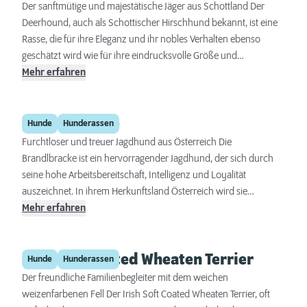
Der sanftmütige und majestätische Jäger aus Schottland Der
Deerhound, auch als Schottischer Hirschhund bekannt, ist eine
Rasse, die für ihre Eleganz und ihr nobles Verhalten ebenso
geschätzt wird wie für ihre eindrucksvolle Größe und
Schnelligkeit. Ursprünglich für die Hirschjagd in den schottischen
Mehr erfahren
Highlands gezüchtet, zeichnet sich dieser Hund durch seine
ruhige und freundliche Art aus, die ihn zu einem geschätzten
Brandlbracke
Begleiter in vielen Haushalten macht. Trotz seiner Größe besitzt
Hunde
Hunderassen
der Deerhound eine bemerkenswerte Sanftheit und Anmut, die
Furchtloser und treuer Jagdhund aus Österreich Die
ihn sowohl auf dem Feld als auch zu Hause zu einem
Brandlbracke ist ein hervorragender Jagdhund, der sich durch
angenehmen Gefährten machen.
seine hohe Arbeitsbereitschaft, Intelligenz und Loyalität
auszeichnet. In ihrem Herkunftsland Österreich wird sie
aufgrund der lohfarbenen Abzeichen über ihren Augen auch
Mehr erfahren
„Vieräugl“ genannt. Ihr offizieller Name leitet sich von den
markanten dunkelbraunen Flecken ab, die als „Brand“
Irish Soft Coated Wheaten Terrier
bezeichnet werden. Diese Rasse ist besonders bekannt für ihre
Hunde
Hunderassen
Ausdauer und ihre Fähigkeit, auf schwierigem Gelände zu
Der freundliche Familienbegleiter mit dem weichen
arbeiten. Ursprünglich für die Jagd gezüchtet, hat sich die
weizenfarbenen Fell Der Irish Soft Coated Wheaten Terrier, oft