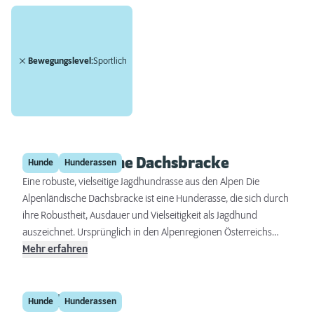
Bewegungslevel:
Sportlich
Alpenländische Dachsbracke
Hunde
Hunderassen
Eine robuste, vielseitige Jagdhundrasse aus den Alpen Die
Alpenländische Dachsbracke ist eine Hunderasse, die sich durch
ihre Robustheit, Ausdauer und Vielseitigkeit als Jagdhund
auszeichnet. Ursprünglich in den Alpenregionen Österreichs
gezüchtet, ist dieser Hund besonders für die Arbeit in
Mehr erfahren
schwierigem Gelände geeignet. Seine mittelgroße Statur, das
dichte, wetterfeste Fell und ein ausgeprägter Jagdinstinkt
Deerhound
machen ihn zu einem geschätzten Begleiter für Bergjäger.
Hunde
Hunderassen