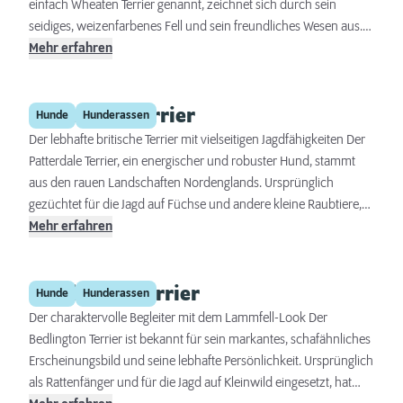
Brandlbracke auch als treuer Begleithund bewährt, der eng mit
einfach Wheaten Terrier genannt, zeichnet sich durch sein
seinem Besitzer zusammenarbeitet und eine tiefe Bindung zu
seidiges, weizenfarbenes Fell und sein freundliches Wesen aus.
ihm aufbaut.
Diese Rasse stammt aus Irland, wo sie ursprünglich als
Mehr erfahren
Bauernhund eingesetzt wurde, insbesondere zur Rattenjagd und
zur Bewachung von Hof und Herden. Heute ist der Wheaten
Patterdale Terrier
Terrier für sein lebhaftes Temperament und seine
Hunde
Hunderassen
Anpassungsfähigkeit bekannt, was ihn sowohl im ländlichen als
Der lebhafte britische Terrier mit vielseitigen Jagdfähigkeiten Der
auch in städtischen Umfeld zu einem geschätzten Begleiter und
Patterdale Terrier, ein energischer und robuster Hund, stammt
Familienmitglied macht.
aus den rauen Landschaften Nordenglands. Ursprünglich
gezüchtet für die Jagd auf Füchse und andere kleine Raubtiere,
zeichnet sich diese Rasse durch ihre außerordentliche Ausdauer
Mehr erfahren
und ihren mutigen Charakter aus. Seine Kompaktheit und Agilität
in Verbindung mit einem charakteristischen Terrier-Temperament
Bedlington Terrier
machen den Patterdale zu einem beliebten Begleiter sowohl im
Hunde
Hunderassen
ländlichen als auch im städtischen Umfeld.
Der charaktervolle Begleiter mit dem Lammfell-Look Der
Bedlington Terrier ist bekannt für sein markantes, schafähnliches
Erscheinungsbild und seine lebhafte Persönlichkeit. Ursprünglich
als Rattenfänger und für die Jagd auf Kleinwild eingesetzt, hat