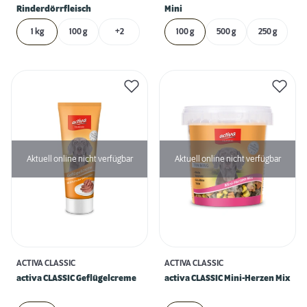
Rinderdörrfleisch
Mini
1 kg
100 g
+2
100 g
500 g
250 g
Aktuell online nicht verfügbar
Aktuell online nicht verfügbar
ACTIVA CLASSIC
ACTIVA CLASSIC
activa CLASSIC Geflügelcreme
activa CLASSIC Mini-Herzen Mix