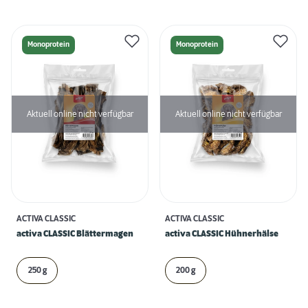
Monoprotein
Monoprotein
Aktuell online nicht verfügbar
Aktuell online nicht verfügbar
ACTIVA CLASSIC
ACTIVA CLASSIC
activa CLASSIC Blättermagen
activa CLASSIC Hühnerhälse
250 g
200 g