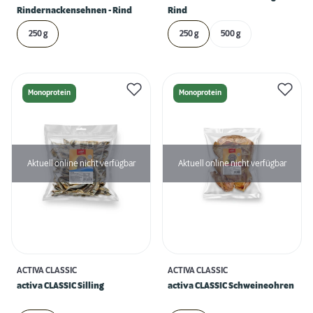
Rindernackensehnen - Rind
Rind
250 g
250 g
500 g
Monoprotein
Monoprotein
Aktuell online nicht verfügbar
Aktuell online nicht verfügbar
ACTIVA CLASSIC
ACTIVA CLASSIC
activa CLASSIC Silling
activa CLASSIC Schweineohren