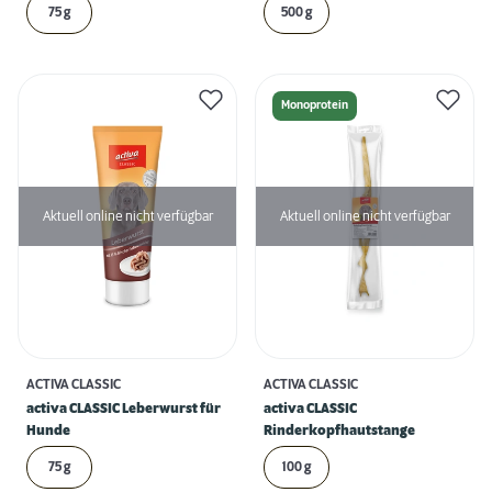
75 g
500 g
Monoprotein
Aktuell online nicht verfügbar
Aktuell online nicht verfügbar
ACTIVA CLASSIC
ACTIVA CLASSIC
activa CLASSIC Leberwurst für
activa CLASSIC
Hunde
Rinderkopfhautstange
75 g
100 g