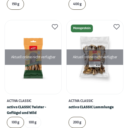
150 g
400 g
Monoprotein
Aktuell online nicht verfügbar
Aktuell online nicht verfügbar
ACTIVA CLASSIC
ACTIVA CLASSIC
activa CLASSIC Twister -
activa CLASSIC Lammlunge
Geflügel und Wild
100 g
100 g
200 g