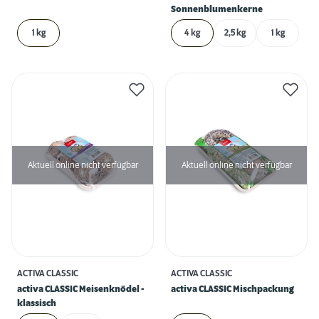
Sonnenblumenkerne
1 kg
4 kg
2,5 kg
1 kg
Aktuell online nicht verfügbar
Aktuell online nicht verfügbar
ACTIVA CLASSIC
ACTIVA CLASSIC
activa CLASSIC Meisenknödel -
activa CLASSIC Mischpackung
klassisch