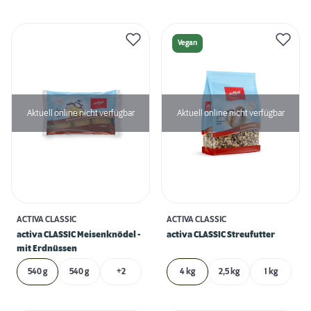
Vegan
Aktuell online nicht verfügbar
Aktuell online nicht verfügbar
ACTIVA CLASSIC
ACTIVA CLASSIC
activa CLASSIC Meisenknödel -
activa CLASSIC Streufutter
mit Erdnüssen
540 g
540 g
+2
4 kg
2,5 kg
1 kg