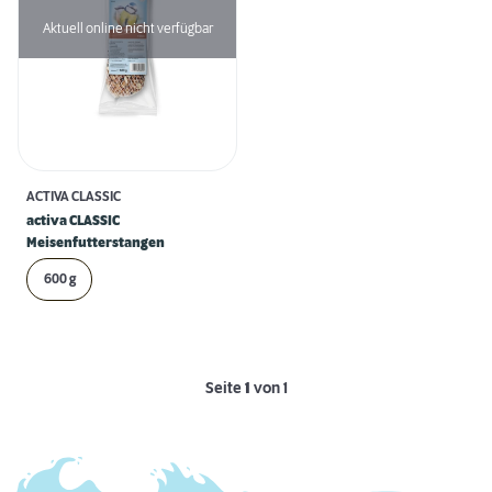
Aktuell online nicht verfügbar
ACTIVA CLASSIC
activa CLASSIC
Meisenfutterstangen
600 g
Seite
1
von 1