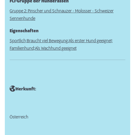
FCI-Gruppe der Hunderassen
Gruppe 2: Pinscher und Schnauzer - Molosser - Schweizer
Sennenhunde
Eigenschaften
Sportlich;
Braucht viel Bewegung;
Als erster Hund geeignet;
Familienhund;
Als Wachhund geeignet
Herkunft:
Österreich