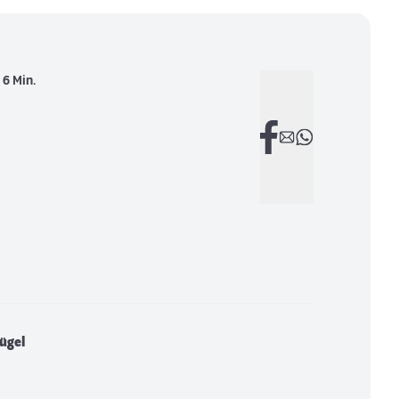
:
6 Min.
lügel