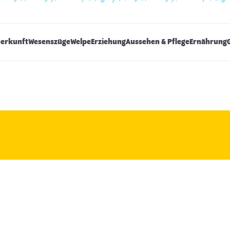
Herkunft
Wesenszüge
Welpe
Erziehung
Aussehen & Pflege
Ernährung