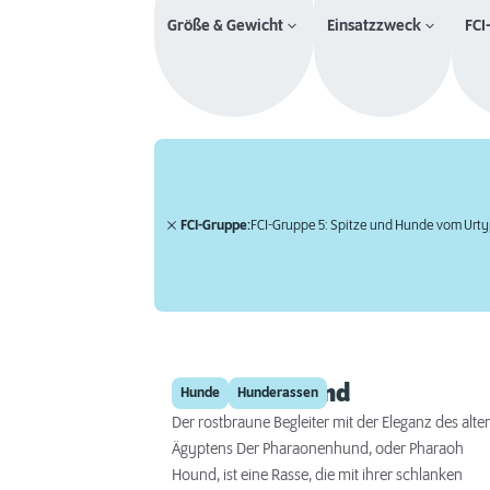
Größe & Gewicht
Einsatzzweck
FCI
FCI-Gruppe:
FCI-Gruppe 5: Spitze und Hunde vom Urt
Pharaonenhund
Hunde
Hunderassen
Der rostbraune Begleiter mit der Eleganz des alte
Ägyptens Der Pharaonenhund, oder Pharaoh
Hound, ist eine Rasse, die mit ihrer schlanken