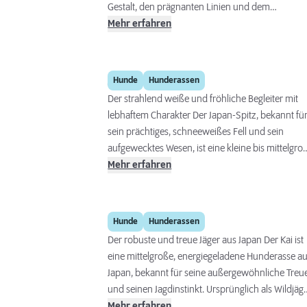
Gestalt, den prägnanten Linien und dem
markanten Gesichtsausdruck die Blicke auf sich
Mehr erfahren
zieht. Dieser Hund, dessen Wurzeln tief in die
Antike zurückreichen, verkörpert Eleganz und
Geschichte. Er ist nicht nur für sein äußeres
Japan-Spitz
Hunde
Hunderassen
Erscheinungsbild bekannt, sondern auch für
Der strahlend weiße und fröhliche Begleiter mit
seinen intelligenten, lebhaften und liebevollen
lebhaftem Charakter Der Japan-Spitz, bekannt fü
Charakter. Der Pharaonenhund gilt als nationaler
sein prächtiges, schneeweißes Fell und sein
Schatz Maltas, seine Geschichte ist ebenso
aufgewecktes Wesen, ist eine kleine bis mittelgro
faszinierend wie seine Persönlichkeit.
Hunderasse, die sich durch ihre Freundlichkeit,
Mehr erfahren
Intelligenz und Anpassungsfähigkeit auszeichnet
Diese Rasse ist ideal für Familien und aktive
Einzelpersonen, die einen treuen und
Kai
Hunde
Hunderassen
lebensfrohen Gefährten suchen. Eine liebevolle
Der robuste und treue Jäger aus Japan Der Kai ist
Erziehung, verbunden mit regelmäßigen geistige
eine mittelgroße, energiegeladene Hunderasse a
und körperlichen Aktivitäten, ist essenziell, um
Japan, bekannt für seine außergewöhnliche Treu
ihren natürlichen Spieltrieb zu befriedigen und si
und seinen Jagdinstinkt. Ursprünglich als Wildjäg
glücklich zu halten.
in den Bergregionen Japans eingesetzt, hat sich
Mehr erfahren