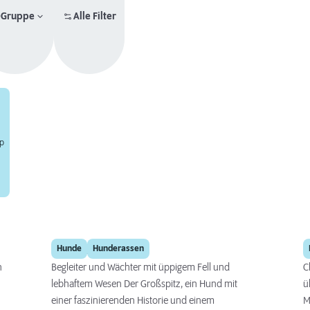
-Gruppe
Alle Filter
yp
Großspitz
Hunde
Hunderassen
n
Begleiter und Wächter mit üppigem Fell und
C
lebhaftem Wesen Der Großspitz, ein Hund mit
ü
einer faszinierenden Historie und einem
M