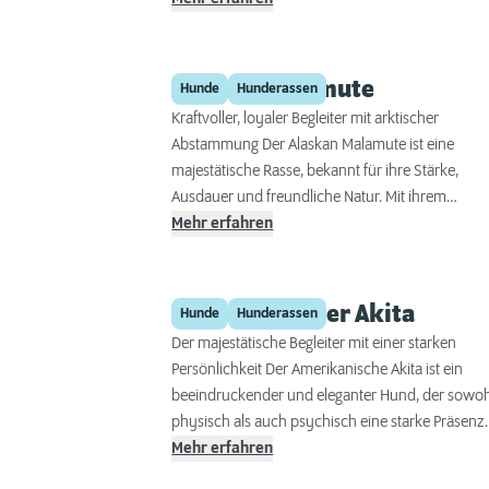
der Kai zu einem fähigen und vielseitigen Begleite
entwickelt. Seine wilde Schönheit, gepaart mit
einem mutigen und freundlichen Wesen, macht
Alaskan Malamute
Hunde
Hunderassen
ihn zu einem einzigartigen Begleiter für diejenige
Kraftvoller, loyaler Begleiter mit arktischer
die ein aktives Leben führen.
Abstammung Der Alaskan Malamute ist eine
majestätische Rasse, bekannt für ihre Stärke,
Ausdauer und freundliche Natur. Mit ihrem
kräftigen Körperbau und einem stark
Mehr erfahren
ausgeprägten Jagdtrieb eignet sie sich für aktive
Menschen, die sich gerne im Freien aufhalten un
bereit sind, den Bedürfnissen eines großen,
Amerikanischer Akita
Hunde
Hunderassen
energiegeladenen Hundes gerecht zu werden.
Der majestätische Begleiter mit einer starken
Persönlichkeit Der Amerikanische Akita ist ein
beeindruckender und eleganter Hund, der sowoh
physisch als auch psychisch eine starke Präsenz
ausstrahlt. Er ist ein loyaler und liebevoller
Mehr erfahren
Begleiter, aber er erfordert einen erfahrenen