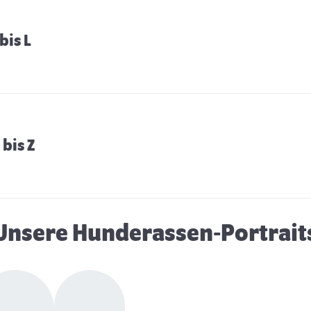
bis L
bis Z
Unsere Hunderassen-Portrait