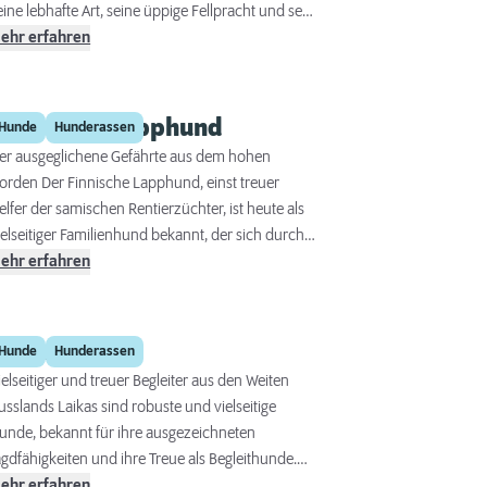
eine lebhafte Art, seine üppige Fellpracht und sein
ufmerksames Wesen. Diese Rasse, die für ihre
ehr erfahren
oyalität und ihren Mut bekannt ist, gilt als
xzellenter Begleithund. Der Kleinspitz ist nicht nur
in treuer Gefährte, sondern auch ein
Finnischer Lapphund
Hunde
Hunderassen
ervorragender Wachhund, der keine Scheu zeigt,
er ausgeglichene Gefährte aus dem hohen
eine Stimme zu erheben, um seine Familie zu
orden Der Finnische Lapphund, einst treuer
chützen.
elfer der samischen Rentierzüchter, ist heute als
ielseitiger Familienhund bekannt, der sich durch
ein freundliches und geduldiges Wesen
ehr erfahren
uszeichnet. Mit seinem dichten, wetterfesten Fell
nd den leuchtenden Augen verkörpert er die
chönheit der nordischen Rassen. Seine
Laika
Hunde
Hunderassen
npassungsfähigkeit und Intelligenz machen ihn
ielseitiger und treuer Begleiter aus den Weiten
u einem idealen Begleiter für aktive Menschen
usslands Laikas sind robuste und vielseitige
nd Familien, die bereit sind, sich mit ihm zu
unde, bekannt für ihre ausgezeichneten
eschäftigen und ihn geistig wie körperlich zu
agdfähigkeiten und ihre Treue als Begleithunde.
ordern.
harakteristisch für die Laikas sind ihre spitzen
ehr erfahren