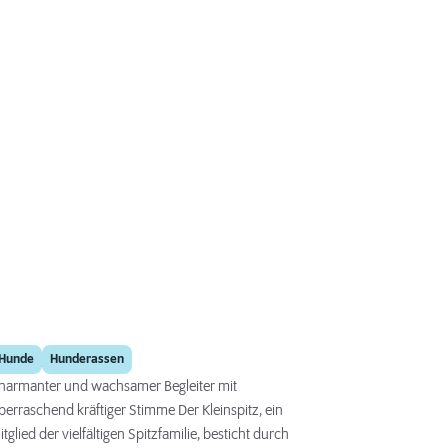
Kleinspitz
Hunde
Hunderassen
harmanter und wachsamer Begleiter mit
berraschend kräftiger Stimme Der Kleinspitz, ein
itglied der vielfältigen Spitzfamilie, besticht durch