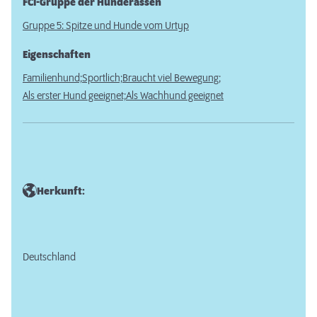
FCI-Gruppe der Hunderassen
Gruppe 5: Spitze und Hunde vom Urtyp
Eigenschaften
Familienhund;
Sportlich;
Braucht viel Bewegung;
Als erster Hund geeignet;
Als Wachhund geeignet
Herkunft:
Deutschland