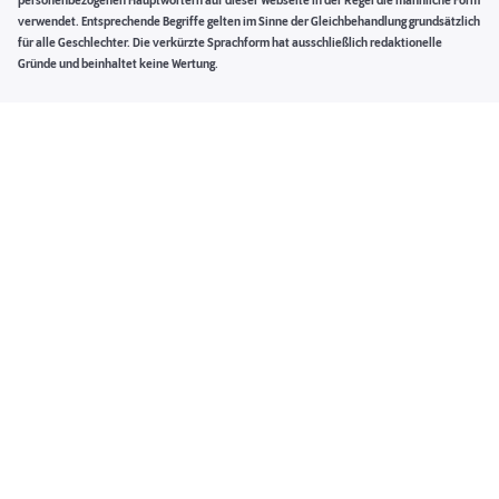
personenbezogenen Hauptwörtern auf dieser Webseite in der Regel die männliche Form
verwendet. Entsprechende Begriffe gelten im Sinne der Gleichbehandlung grundsätzlich
für alle Geschlechter. Die verkürzte Sprachform hat ausschließlich redaktionelle
Gründe und beinhaltet keine Wertung.