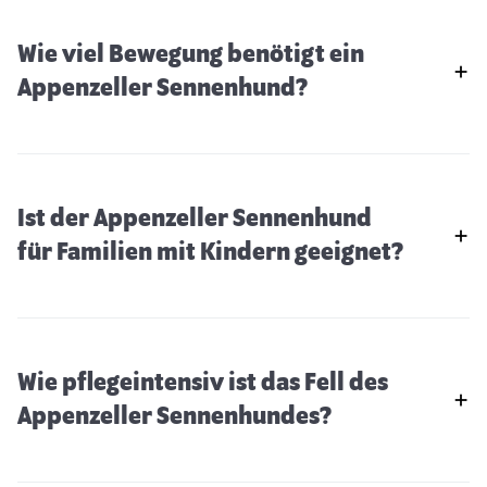
Wie viel Bewegung benötigt ein
Appenzeller Sennenhund?
Ist der Appenzeller Sennenhund
für Familien mit Kindern geeignet?
Wie pflegeintensiv ist das Fell des
Dogo Canario (Presa Canario)
Appenzeller Sennenhundes?