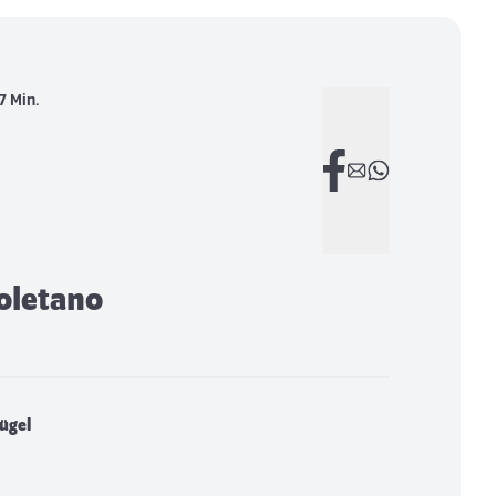
7 Min.
oletano
lügel