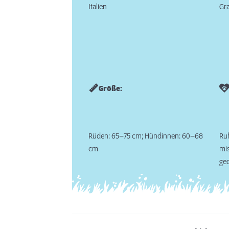
Italien
Gra
Größe:
Rüden: 65–75 cm; Hündinnen: 60–68
Ruh
cm
mi
ged