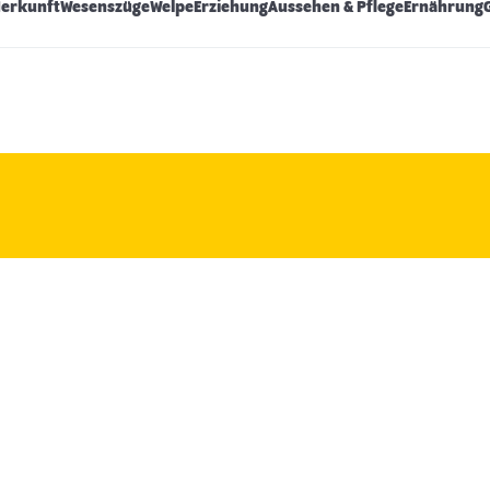
Herkunft
Wesenszüge
Welpe
Erziehung
Aussehen & Pflege
Ernährung