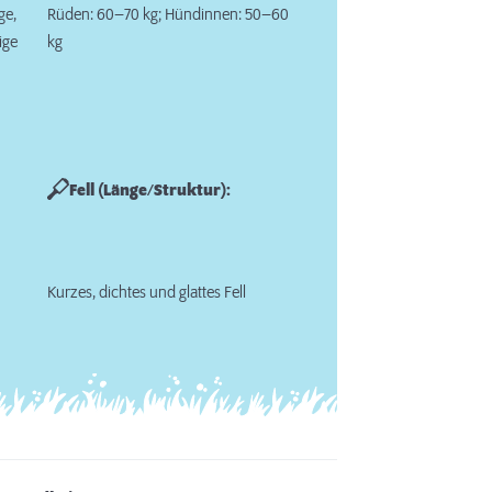
ge,
Rüden: 60–70 kg; Hündinnen: 50–60
ige
kg
Fell (Länge/Struktur):
Kurzes, dichtes und glattes Fell