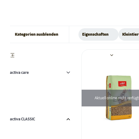
Kategorien ausblenden
Eigenschaften
Kleintier
activa care
Aktuell online nicht verfüg
activa CLASSIC