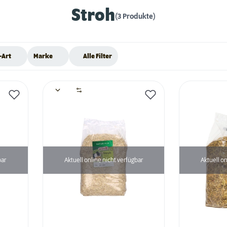
Stroh
(3 Produkte)
-Art
Marke
Alle Filter
bar
Aktuell online nicht verfügbar
Aktuell on