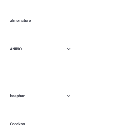
almo nature
ANIBIO
beaphar
Coockoo