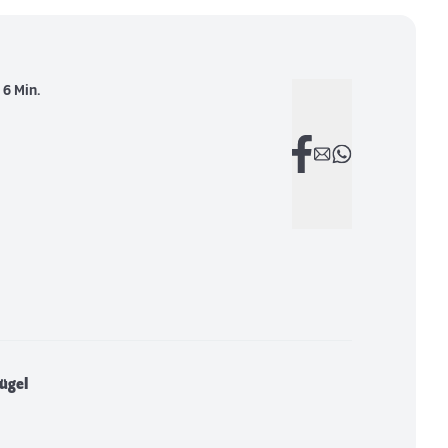
:
6 Min.
lügel