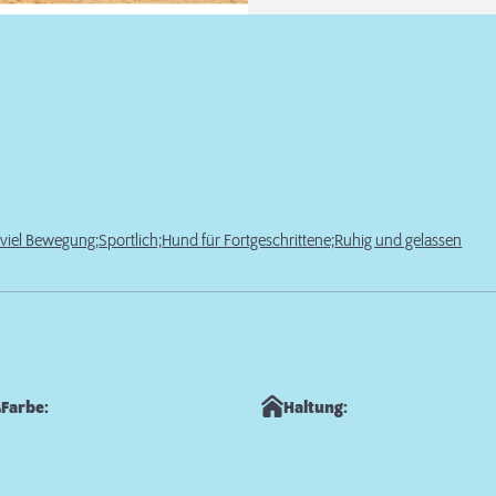
 viel Bewegung;
Sportlich;
Hund für Fortgeschrittene;
Ruhig und gelassen
Farbe:
Haltung: