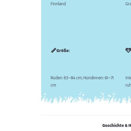
Finnland
Gra
Größe:
Rüden: 63–84 cm; Hündinnen: 61–71
Int
cm
ruh
Geschichte & 