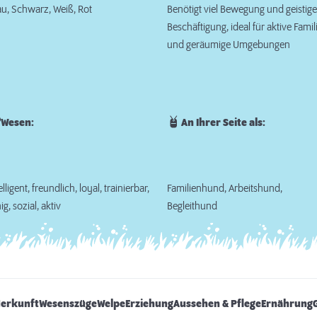
u, Schwarz, Weiß, Rot
Benötigt viel Bewegung und geistige
Beschäftigung, ideal für aktive Famil
und geräumige Umgebungen
Wesen:
An Ihrer Seite als:
elligent, freundlich, loyal, trainierbar,
Familienhund, Arbeitshund,
ig, sozial, aktiv
Begleithund
Herkunft
Wesenszüge
Welpe
Erziehung
Aussehen & Pflege
Ernährung