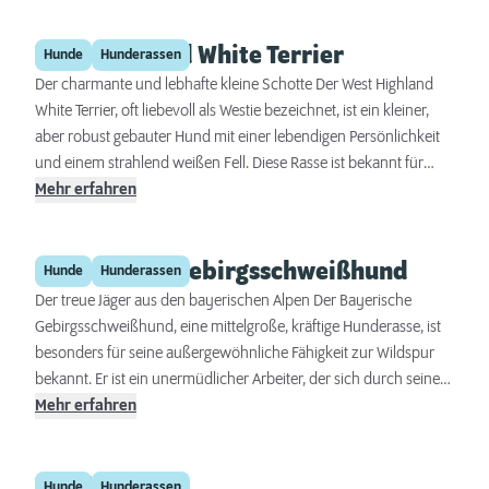
West Highland White Terrier
Hunde
Hunderassen
Der charmante und lebhafte kleine Schotte Der West Highland
White Terrier, oft liebevoll als Westie bezeichnet, ist ein kleiner,
aber robust gebauter Hund mit einer lebendigen Persönlichkeit
und einem strahlend weißen Fell. Diese Rasse ist bekannt für
ihren mutigen Charakter und ihre freundliche Art, was sie zu
Mehr erfahren
einem beliebten Familienhund macht. Westies sind
anpassungsfähig und genießen sowohl das Leben in der Stadt
Bayerischer Gebirgsschweißhund
als auch auf dem Land, solange sie regelmäßige Bewegung und
Hunde
Hunderassen
Aufmerksamkeit erhalten.
Der treue Jäger aus den bayerischen Alpen Der Bayerische
Gebirgsschweißhund, eine mittelgroße, kräftige Hunderasse, ist
besonders für seine außergewöhnliche Fähigkeit zur Wildspur
bekannt. Er ist ein unermüdlicher Arbeiter, der sich durch seine
Ausdauer, seinen scharfen Geruchssinn und seine
Mehr erfahren
Selbständigkeit auszeichnet. Der Bayerische
Gebirgsschweißhund ist ideal für Jäger und aktive Menschen, die
Welsh Terrier
einen intelligenten und fokussierten Begleiter suchen. Eine
Hunde
Hunderassen