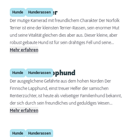
Familien macht, besonders für diejenigen, die gerne im Freien
Norfolk Terrier
sind. Eine konsequente Erziehung und ausreichend Bewegung
Hunde
Hunderassen
sind wichtig, um diesen energiegeladenen Hund zufrieden und
Der mutige Kamerad mit freundlichem Charakter Der Norfolk
ausgeglichen zu machen.
Terrier ist eine der kleinsten Terrier-Rassen, sein enormer Mut
und seine Vitalität gleichen dies aber aus. Dieser kleine, aber
robust gebaute Hund ist für sein drahtiges Fell und seine
lebhaften Augen bekannt. Er ist anpassungsfähig, sehr aktiv und
Mehr erfahren
liebt es, Teil der Familie zu sein. Ein Norfolk Terrier benötigt
konsequente Führung und genießt geistige wie körperliche
Finnischer Lapphund
Herausforderungen, was ihn zu einem perfekten Begleiter für
Hunde
Hunderassen
aktive Einzelpersonen oder Familien macht.
Der ausgeglichene Gefährte aus dem hohen Norden Der
Finnische Lapphund, einst treuer Helfer der samischen
Rentierzüchter, ist heute als vielseitiger Familienhund bekannt,
der sich durch sein freundliches und geduldiges Wesen
auszeichnet. Mit seinem dichten, wetterfesten Fell und den
Mehr erfahren
leuchtenden Augen verkörpert er die Schönheit der nordischen
Rassen. Seine Anpassungsfähigkeit und Intelligenz machen ihn
Mittelspitz
zu einem idealen Begleiter für aktive Menschen und Familien, die
Hunde
Hunderassen