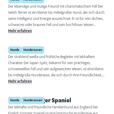
konsequente Erziehung und die Möglichkeit, seiner Spürnase
Der lebendige und mutige Freund mit charismatischem Fell Der
regelmäßig freien Lauf zu lassen, sind wesentlich für das
Welsh Terrier ist ein kleiner bis mittelgroßer Hund, der sich durch
Wohlbefinden dieser Rasse.
seine Intelligenz und Energie auszeichnet. Er ist für sein dichtes,
schwarzes oder braunes Fell und sein furchtloses Wesen
bekannt. Diese Rasse ist lebhaft und liebt Spiel und Bewegung,
Mehr erfahren
was sie zu einem idealen Begleiter für aktive Menschen und
Familien macht. Eine klare Führung und regelmäßige geistige und
Japan-Spitz
körperliche Auslastung sind unerlässlich, um diesen Hund
Hunde
Hunderassen
zufrieden und ausgeglichen zu halten.
Der strahlend weiße und fröhliche Begleiter mit lebhaftem
Charakter Der Japan-Spitz, bekannt für sein prächtiges,
schneeweißes Fell und sein aufgewecktes Wesen, ist eine kleine
bis mittelgroße Hunderasse, die sich durch ihre Freundlichkeit,
Intelligenz und Anpassungsfähigkeit auszeichnet. Diese Rasse ist
Mehr erfahren
ideal für Familien und aktive Einzelpersonen, die einen treuen
und lebensfrohen Gefährten suchen. Eine liebevolle Erziehung,
English Springer Spaniel
verbunden mit regelmäßigen geistigen und körperlichen
Hunde
Hunderassen
Aktivitäten, ist essenziell, um ihren natürlichen Spieltrieb zu
Der lebhafte und freundliche Familienhund aus England Der
befriedigen und sie glücklich zu halten.
English Springer Spaniel ist eine historische Hunderasse aus