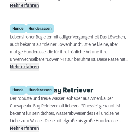
die nach einem aufmerksamen und liebevollen Begleiter suchen.
Mehr erfahren
Trotz ihrer geringen Größe sind Russkiy Toys energiegeladen und
genießen geistige sowie körperliche Aktivitäten. Ihre
Löwchen
Anpassungsfähigkeit und Intelligenz machen sie zu idealen
Hunde
Hunderassen
Stadtbewohnern, die jedoch auch in ländlichen Gebieten gut
Lebensfroher Begleiter mit adliger Vergangenheit Das Löwchen,
zurechtkommen, solange sie genügend Zuwendung und
auch bekannt als "Kleiner Löwenhund", ist eine kleine, aber
Beschäftigung bekommen.
mutige Hunderasse, die für ihre fröhliche Art und ihre
unverwechselbare "Löwen"-Frisur berühmt ist. Diese Rasse hat
eine umfangreiche Geschichte, die bis ins Mittelalter
Mehr erfahren
zurückreicht, und war einst beim europäischen Adel sehr
beliebt. Mit seinem lebendigen Charakter und seiner
Chesapeake Bay Retriever
Anpassungsfähigkeit hat sich das Löwchen zu einem
Hunde
Hunderassen
geschätzten Familienmitglied und einem bezaubernden Begleiter
Der robuste und treue Wasserliebhaber aus Amerika Der
für Menschen in aller Welt entwickelt.
Chesapeake Bay Retriever, oft liebevoll "Chessie" genannt, ist
bekannt für sein dichtes, wasserabweisendes Fell und seine
Liebe zum Wasser. Diese mittelgroße bis große Hunderasse
zeichnet sich durch ihre Intelligenz, Kraft und Ausdauer aus, was
Mehr erfahren
sie zu einem hervorragenden Begleiter für aktive Menschen und