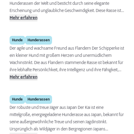
Hunderassen der Welt und besticht durch seine elegante
Erscheinung und unglaubliche Geschwindigkeit. Diese Rasse ist
für ihre Sanftmut, Intelligenz und Unabhängigkeit bekannt.
Mehr erfahren
Salukis sind ruhige Begleiter, die sich gut für ruhige Haushalte
und für Menschen eignen, die einen sensiblen und
Schipperke
selbstständigen Hund schätzen. Trotz ihrer Unabhängigkeit
Hunde
Hunderassen
bauen sie eine tiefe Bindung zu ihren Besitzern auf, benötigen
Der agile und wachsame Freund aus Flandern Der Schipperke ist
jedoch eine sanfte Erziehung und angemessene Bewegung.
ein kleiner Hund mit großem Herzen und unermüdlichem
Wachinstinkt. Die aus Flandern stammende Rasse ist bekannt für
ihre lebhafte Persönlichkeit, ihre Intelligenz und ihre Fähigkeit,
ein treuer Wächter und Familienbegleiter zu sein. Trotz seiner
Mehr erfahren
geringen Größe besitzt der Schipperke eine beeindruckende
Präsenz und einen starken Charakter, was ihn zu einem
Kai
entzückenden und vielseitigen Gefährten macht. Um seine
Hunde
Hunderassen
Energie sinnvoll zu nutzen und Verhaltensprobleme zu
Der robuste und treue Jäger aus Japan Der Kai ist eine
vermeiden, sind eine konsequente Erziehung und genügend
mittelgroße, energiegeladene Hunderasse aus Japan, bekannt für
geistige sowie körperliche Beschäftigung unerlässlich.
seine außergewöhnliche Treue und seinen Jagdinstinkt.
Ursprünglich als Wildjäger in den Bergregionen Japans