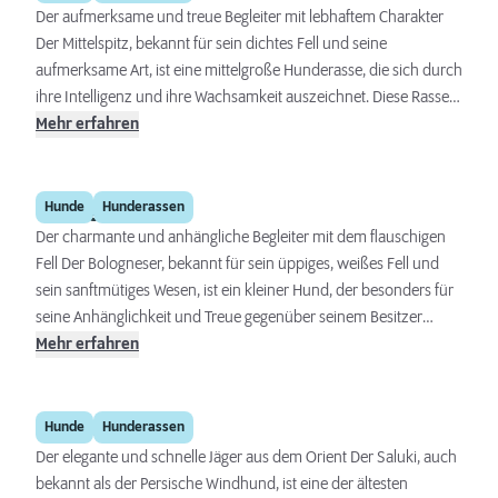
bereit sind, sich mit ihm zu beschäftigen und ihn geistig wie
Der aufmerksame und treue Begleiter mit lebhaftem Charakter
körperlich zu fordern.
Der Mittelspitz, bekannt für sein dichtes Fell und seine
aufmerksame Art, ist eine mittelgroße Hunderasse, die sich durch
ihre Intelligenz und ihre Wachsamkeit auszeichnet. Diese Rasse
ist besonders anpassungsfähig und eignet sich hervorragend für
Mehr erfahren
Familien sowie Einzelpersonen, die einen aktiven und loyalen
Gefährten suchen. Eine liebevolle, aber konsequente Erziehung
Bologneser
und ausreichend Beschäftigung sind wichtig, um diesen Hund
Hunde
Hunderassen
zufrieden und ausgeglichen zu halten.
Der charmante und anhängliche Begleiter mit dem flauschigen
Fell Der Bologneser, bekannt für sein üppiges, weißes Fell und
sein sanftmütiges Wesen, ist ein kleiner Hund, der besonders für
seine Anhänglichkeit und Treue gegenüber seinem Besitzer
geschätzt wird. Diese Rasse ist ruhig und ausgeglichen, was sie
Mehr erfahren
zu einem idealen Gefährten auch für weniger aktive Personen
oder Familien macht. Eine liebevolle Erziehung und
Saluki
angemessene geistige sowie körperliche Beschäftigung sind
Hunde
Hunderassen
wichtig, um diesen Hund zufrieden und gesund zu halten.
Der elegante und schnelle Jäger aus dem Orient Der Saluki, auch
bekannt als der Persische Windhund, ist eine der ältesten