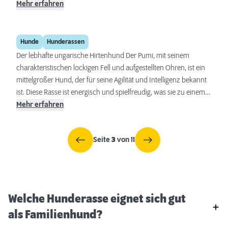
eingesetzt, hat sich der Kai zu einem fähigen und vielseitigen
Mehr erfahren
Begleiter entwickelt. Seine wilde Schönheit, gepaart mit einem
mutigen und freundlichen Wesen, macht ihn zu einem
Pumi
einzigartigen Begleiter für diejenigen, die ein aktives Leben
Hunde
Hunderassen
führen.
Der lebhafte ungarische Hirtenhund Der Pumi, mit seinem
charakteristischen lockigen Fell und aufgestellten Ohren, ist ein
mittelgroßer Hund, der für seine Agilität und Intelligenz bekannt
ist. Diese Rasse ist energisch und spielfreudig, was sie zu einem
hervorragenden Begleiter für aktive Menschen und Familien
Mehr erfahren
macht. Eine konsequente Erziehung, gepaart mit regelmäßigen
geistigen und körperlichen Herausforderungen, ist essentiell, um
Seite
3
von 11
diesen Hund zufrieden und ausgeglichen zu halten.
Welche Hunderasse eignet sich gut
als Familienhund?