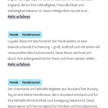
England, die für ihre Lebhaftigkeit, Freundlichkeit und
Vielseitigkeit bekannt ist. Diese mittelgroßen Hunde sind
ausgezeichnete Familienhunde, die sich sowohl in aktiven
Mehr erfahren
Haushalten als auch bei Menschen, die sich gerne im Freien
aufhalten, gut einfügen. Ihre Intelligenz und ihre Trainierbarkeit
Fila Brasileiro
machen sie zu idealen Begleitern für eine Vielzahl von
Hunde
Hunderassen
Aktivitäten, von der Jagd bis zu Gehorsamswettbewerben, sofern
Loyaler Riese mit Wachinstinkt Der Fila Brasileiro ist eine
sie regelmäßig geistig und körperlich ausgelastet werden.
beeindruckende Erscheinung – groß, kraftvoll und mit einem tief
verwurzelten Beschützerinstinkt. Diese Rasse zeichnet sich
durch ihre außergewöhnliche Treue und ihren starken Willen
zum Schutz ihrer Familie aus. Obwohl sie eine ruhige
Mehr erfahren
Ausstrahlung besitzt, benötigt sie eine konsequente Führung und
frühe Sozialisierung, um ihr volles Potenzial als Familienhund
Russkiy Toy
und Wächter zu entfalten.
Hunde
Hunderassen
Der charmante und lebhafte Begleiter aus Russland Der Russkiy
Toy ist eine kleine Hunderasse, die in Russland entstand und für
ihre lebhafte Persönlichkeit und Zuneigung bekannt ist. Diese
Rasse eignet sich hervorragend für Familien und Einzelpersonen,