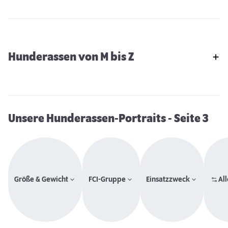
Hunderassen von M bis Z
Unsere Hunderassen-Portraits
- Seite 3
Größe & Gewicht
FCI-Gruppe
Einsatzzweck
All